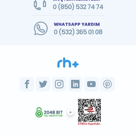
0 (850) 532 74 74
WHATSAPP YARDIM
0 (532) 365 01 08