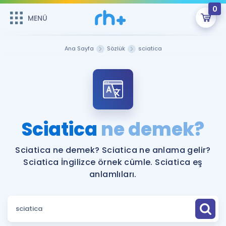
0
MENÜ
MENÜ
Üye Girişi
Ana Sayfa
Sözlük
sciatica
Online Dersler
Sepetin Şu An Boş.
Çalışma Paketleri
Remzi Hoca ile seni sınava hazırlayacak onlarca eğitim seni
bekliyor!
Kitaplar ve Kaynaklar
GİRİŞ YAP
Sciatica
ne demek?
Katılımcı Görüşleri
Şifremi Hatırlamıyorum
Sciatica ne demek? Sciatica ne anlama gelir?
Sciatica İngilizce örnek cümle. Sciatica eş
ÜYE DEĞİLİM
Faydalı Araçlar
anlamlıları.
Ücretsiz Kaynaklar
Blog
İngilizce Gramer
Hakkımızda
Kariyer
Sözlük
Soru & Cevap
İletişim