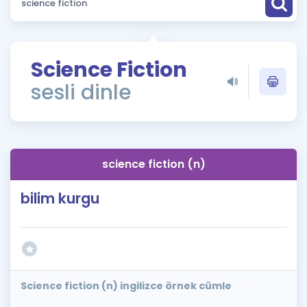
Puan Hesaplama
Rehberlik Aracı
Science Fiction
ÖSYM Sınav Takvimi
sesli dinle
Kampanyalar
Blog
science fiction (n)
İngilizce Gramer
bilim kurgu
Science fiction (n) ingilizce örnek cümle