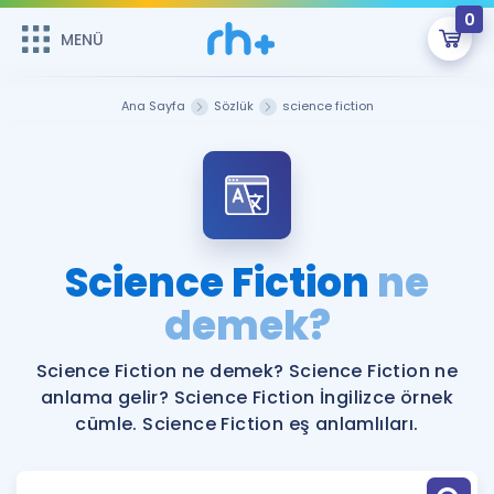
0
MENÜ
MENÜ
Üye Girişi
Ana Sayfa
Sözlük
science fiction
Online Dersler
Sepetin Şu An Boş.
Çalışma Paketleri
Remzi Hoca ile seni sınava hazırlayacak onlarca eğitim seni
bekliyor!
Kitaplar ve Kaynaklar
GİRİŞ YAP
Science Fiction
ne
Katılımcı Görüşleri
demek?
Şifremi Hatırlamıyorum
ÜYE DEĞİLİM
Faydalı Araçlar
Science Fiction ne demek? Science Fiction ne
anlama gelir? Science Fiction İngilizce örnek
Ücretsiz Kaynaklar
Blog
İngilizce Gramer
cümle. Science Fiction eş anlamlıları.
Hakkımızda
Kariyer
Sözlük
Soru & Cevap
İletişim