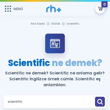
0
MENÜ
MENÜ
Üye Girişi
Ana Sayfa
Sözlük
scientific
Online Dersler
Sepetin Şu An Boş.
Çalışma Paketleri
Remzi Hoca ile seni sınava hazırlayacak onlarca eğitim seni
bekliyor!
Kitaplar ve Kaynaklar
GİRİŞ YAP
Scientific
ne demek?
Katılımcı Görüşleri
Şifremi Hatırlamıyorum
Scientific ne demek? Scientific ne anlama gelir?
Scientific İngilizce örnek cümle. Scientific eş
ÜYE DEĞİLİM
Faydalı Araçlar
anlamlıları.
Ücretsiz Kaynaklar
Blog
İngilizce Gramer
Hakkımızda
Kariyer
Sözlük
Soru & Cevap
İletişim