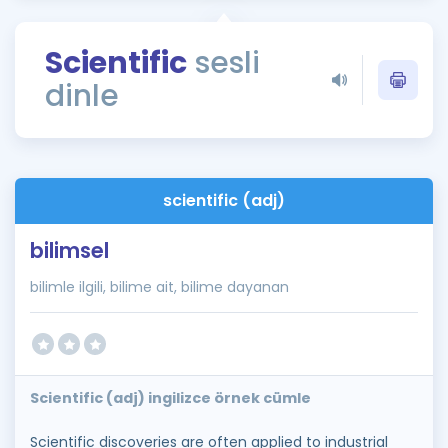
Puan Hesaplama
Scientific
sesli
Rehberlik Aracı
dinle
ÖSYM Sınav Takvimi
Kampanyalar
Blog
scientific (adj)
İngilizce Gramer
bilimsel
bilimle ilgili, bilime ait, bilime dayanan
Scientific (adj) ingilizce örnek cümle
Scientific discoveries are often applied to industrial