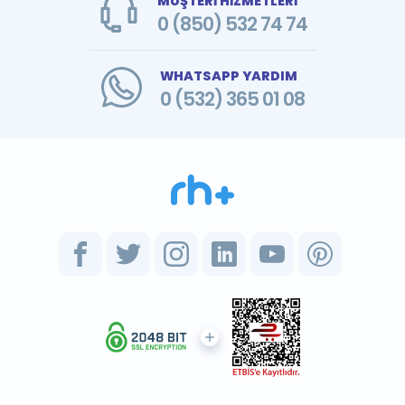
MÜŞTERİ HİZMETLERİ
0 (850) 532 74 74
WHATSAPP YARDIM
0 (532) 365 01 08