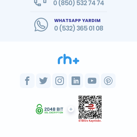
0 (850) 532 74 74
WHATSAPP YARDIM
0 (532) 365 01 08