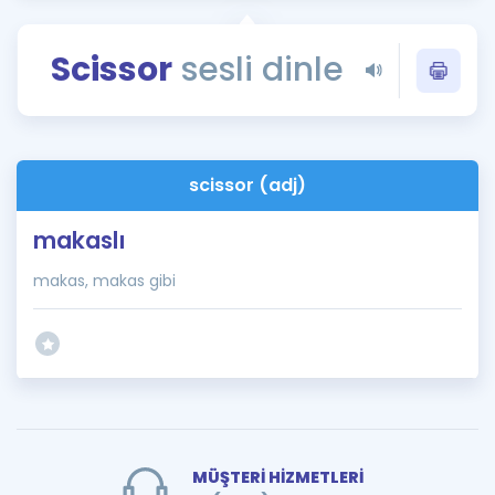
Puan Hesaplama
Scissor
sesli dinle
Rehberlik Aracı
ÖSYM Sınav Takvimi
Kampanyalar
scissor (adj)
Blog
makaslı
İngilizce Gramer
makas, makas gibi
MÜŞTERİ HİZMETLERİ