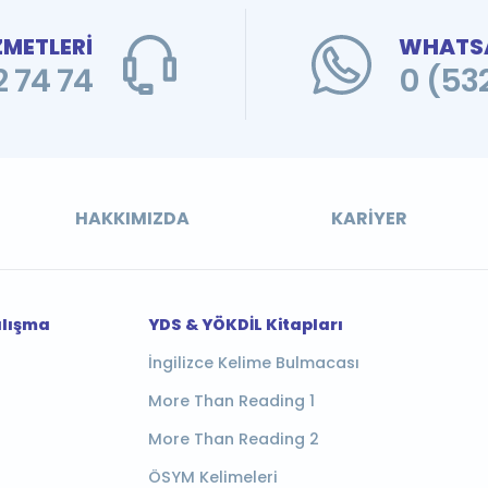
ZMETLERİ
WHATSA
 74 74
0 (53
HAKKIMIZDA
KARIYER
alışma
YDS & YÖKDİL Kitapları
İngilizce Kelime Bulmacası
More Than Reading 1
More Than Reading 2
ÖSYM Kelimeleri