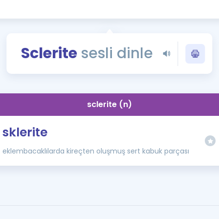
Kampanyalar
Eğitim ve Kitaplar
Blog
Sclerite
sesli dinle
YDS - YÖKDİL Tüm S
İngilizce Gram
İngilizce Gramer
sclerite (n)
sklerite
eklembacaklılarda kireçten oluşmuş sert kabuk parçası