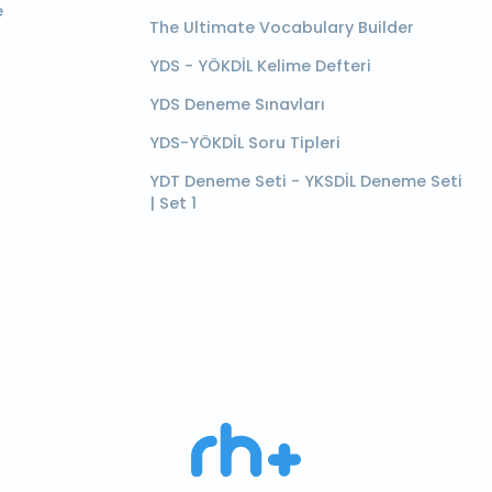
e
The Ultimate Vocabulary Builder
YDS - YÖKDİL Kelime Defteri
YDS Deneme Sınavları
YDS-YÖKDİL Soru Tipleri
YDT Deneme Seti - YKSDİL Deneme Seti
| Set 1