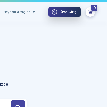
0
Faydalı Araçlar
Üye Girişi
klar
n Ücretsiz Kaynaklar
 için Özel Sözlük
Sepetin Şu An Boş.
ma
uan Hesaplama Aracı
i Hoca ile seni sınava hazırlayacak onlarca eğitim seni bekliyor!
Şifremi Hatırlamıyorum
GİRİŞ YAP
lizce
azırlananlar için Öneriler
kvimi
ÜYE DEĞİLİM
arı Tek Takvimde