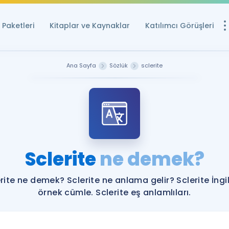
Paketleri
Kitaplar ve Kaynaklar
Katılımcı Görüşleri
Ücretsiz Kayna
Ana Sayfa
Sözlük
sclerite
YDS ve YÖKDİL içi
Sözlük
İngilizce Sınavları
Puan Hesapla
Sclerite
ne demek?
YDS ve YÖKDİL P
Remz
Rehberlik Aracı
rite ne demek? Sclerite ne anlama gelir? Sclerite İngi
YDS ve YÖKDİL'e H
örnek cümle. Sclerite eş anlamlıları.
ÖSYM Sınav Ta
Tüm ÖSYM Sınavl