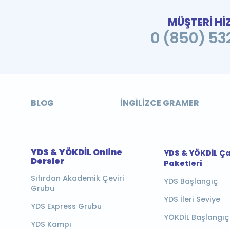
MÜŞTERİ Hİ
0 (850) 532
BLOG
İNGILIZCE GRAMER
YDS & YÖKDİL Online
YDS & YÖKDİL Ç
Dersler
Paketleri
Sıfırdan Akademik Çeviri
YDS Başlangıç
Grubu
YDS İleri Seviye
YDS Express Grubu
YÖKDİL Başlangıç
YDS Kampı