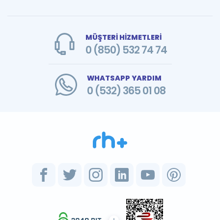
MÜŞTERİ HİZMETLERİ
0 (850) 532 74 74
WHATSAPP YARDIM
0 (532) 365 01 08