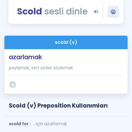
Puan Hesaplama
Scold
sesli dinle
Rehberlik Aracı
ÖSYM Sınav Takvimi
scold (v)
Kampanyalar
azarlamak
Blog
paylamak, sert sözler söylemek
İngilizce Gramer
Scold (v) Preposition Kullanımları
scold for :
...için azarlamak