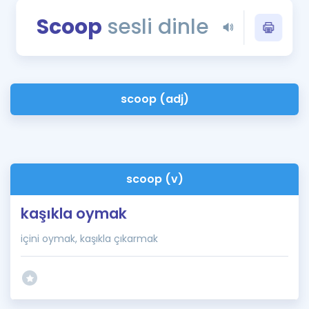
Puan Hesaplama
Scoop
sesli dinle
Rehberlik Aracı
ÖSYM Sınav Takvimi
scoop (adj)
Kampanyalar
Blog
İngilizce Gramer
scoop (v)
kaşıkla oymak
içini oymak, kaşıkla çıkarmak