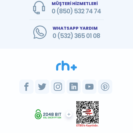
MÜŞTERİ HİZMETLERİ
0 (850) 532 74 74
WHATSAPP YARDIM
0 (532) 365 01 08