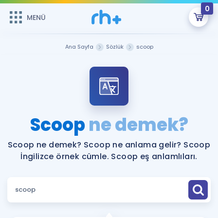
0
MENÜ
MENÜ
Üye Girişi
Ana Sayfa
Sözlük
scoop
Online Dersler
Sepetin Şu An Boş.
Çalışma Paketleri
Remzi Hoca ile seni sınava hazırlayacak onlarca eğitim seni
bekliyor!
Kitaplar ve Kaynaklar
GİRİŞ YAP
Scoop
ne demek?
Katılımcı Görüşleri
Şifremi Hatırlamıyorum
Scoop ne demek? Scoop ne anlama gelir? Scoop
İngilizce örnek cümle. Scoop eş anlamlıları.
ÜYE DEĞİLİM
Faydalı Araçlar
Ücretsiz Kaynaklar
Blog
İngilizce Gramer
Hakkımızda
Kariyer
Sözlük
Soru & Cevap
İletişim