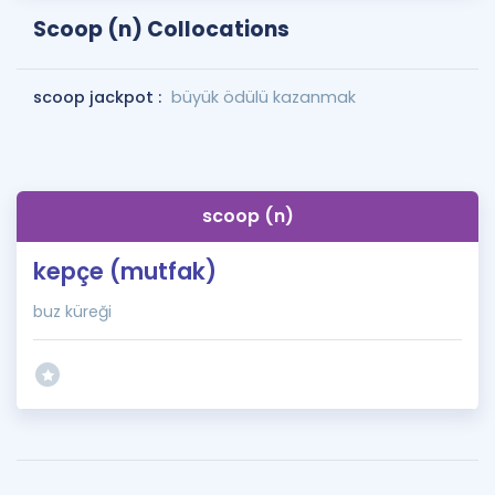
Scoop (n) Collocations
scoop jackpot :
büyük ödülü kazanmak
scoop (n)
kepçe (mutfak)
buz küreği