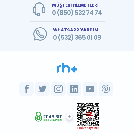
MÜŞTERİ HİZMETLERİ
0 (850) 532 74 74
WHATSAPP YARDIM
0 (532) 365 01 08