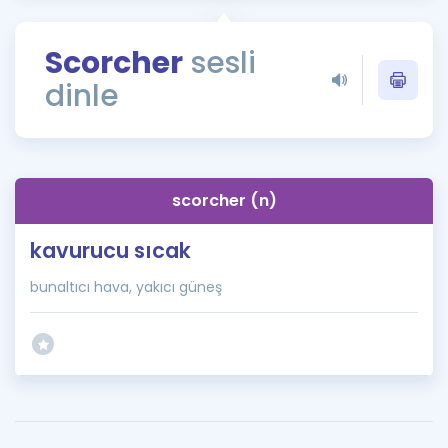
Puan Hesaplama
Scorcher
sesli
Rehberlik Aracı
dinle
ÖSYM Sınav Takvimi
Kampanyalar
Blog
scorcher (n)
İngilizce Gramer
kavurucu sıcak
bunaltıcı hava, yakıcı güneş