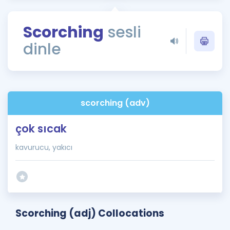
Puan Hesaplama
Scorching
sesli
Rehberlik Aracı
dinle
ÖSYM Sınav Takvimi
Kampanyalar
Blog
scorching (adv)
İngilizce Gramer
çok sıcak
kavurucu, yakıcı
Scorching (adj) Collocations