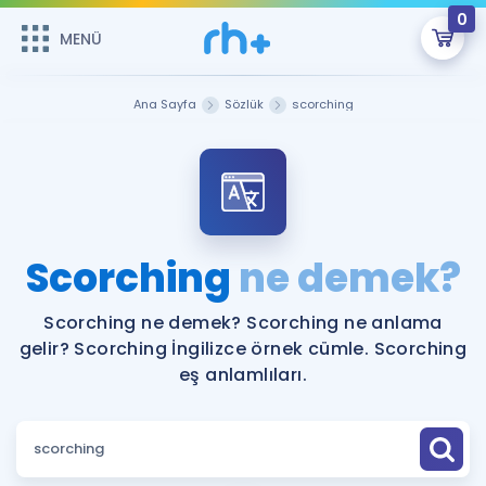
0
MENÜ
MENÜ
Üye Girişi
Ana Sayfa
Sözlük
scorching
Online Dersler
Sepetin Şu An Boş.
Çalışma Paketleri
Remzi Hoca ile seni sınava hazırlayacak onlarca eğitim seni
bekliyor!
Kitaplar ve Kaynaklar
GİRİŞ YAP
Scorching
ne demek?
Katılımcı Görüşleri
Şifremi Hatırlamıyorum
Scorching ne demek? Scorching ne anlama
gelir? Scorching İngilizce örnek cümle. Scorching
ÜYE DEĞİLİM
Faydalı Araçlar
eş anlamlıları.
Ücretsiz Kaynaklar
Blog
İngilizce Gramer
Hakkımızda
Kariyer
Sözlük
Soru & Cevap
İletişim