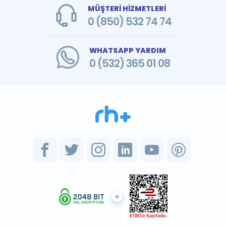
MÜŞTERİ HİZMETLERİ
0 (850) 532 74 74
WHATSAPP YARDIM
0 (532) 365 01 08