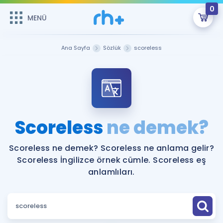
0
MENÜ
MENÜ
Üye Girişi
Ana Sayfa
Sözlük
scoreless
Online Dersler
Sepetin Şu An Boş.
Çalışma Paketleri
Remzi Hoca ile seni sınava hazırlayacak onlarca eğitim seni
bekliyor!
Kitaplar ve Kaynaklar
GİRİŞ YAP
Scoreless
ne demek?
Katılımcı Görüşleri
Şifremi Hatırlamıyorum
Scoreless ne demek? Scoreless ne anlama gelir?
Scoreless İngilizce örnek cümle. Scoreless eş
ÜYE DEĞİLİM
Faydalı Araçlar
anlamlıları.
Ücretsiz Kaynaklar
Blog
İngilizce Gramer
Hakkımızda
Kariyer
Sözlük
Soru & Cevap
İletişim