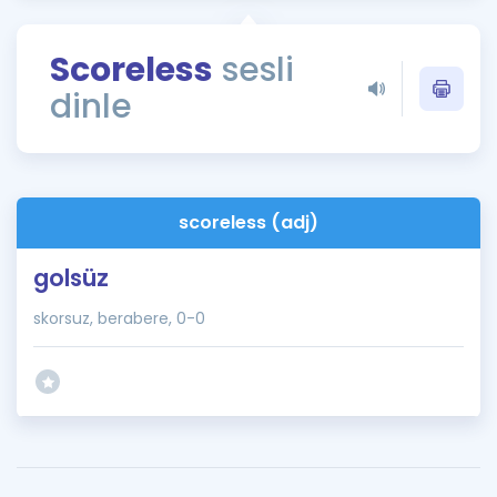
Puan Hesaplama
Scoreless
sesli
Rehberlik Aracı
dinle
ÖSYM Sınav Takvimi
Kampanyalar
Blog
scoreless (adj)
İngilizce Gramer
golsüz
skorsuz, berabere, 0-0