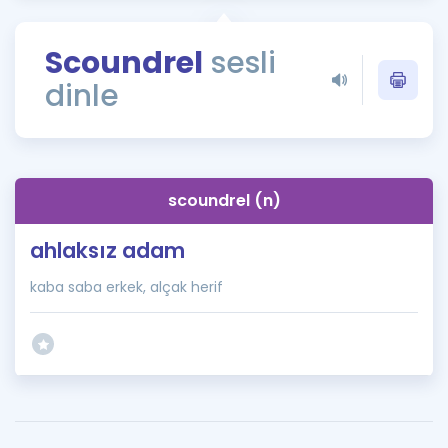
Puan Hesaplama
Scoundrel
sesli
Rehberlik Aracı
dinle
ÖSYM Sınav Takvimi
Kampanyalar
Blog
scoundrel (n)
İngilizce Gramer
ahlaksız adam
kaba saba erkek, alçak herif