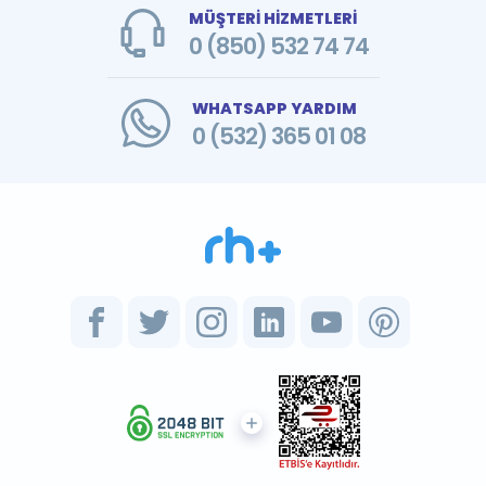
MÜŞTERİ HİZMETLERİ
0 (850) 532 74 74
WHATSAPP YARDIM
0 (532) 365 01 08