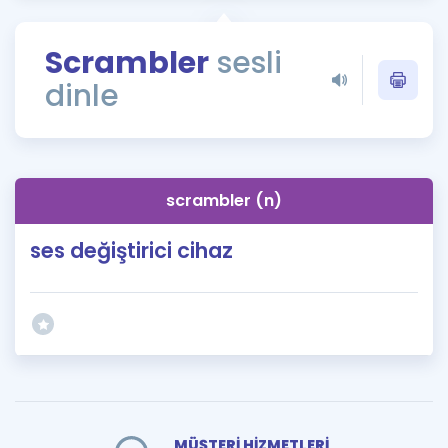
Puan Hesaplama
Scrambler
sesli
Rehberlik Aracı
dinle
ÖSYM Sınav Takvimi
Kampanyalar
Blog
scrambler (n)
İngilizce Gramer
ses değiştirici cihaz
MÜŞTERİ HİZMETLERİ