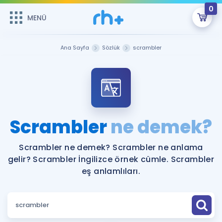
0
MENÜ
MENÜ
Üye Girişi
Ana Sayfa
Sözlük
scrambler
Online Dersler
Sepetin Şu An Boş.
Çalışma Paketleri
Remzi Hoca ile seni sınava hazırlayacak onlarca eğitim seni
bekliyor!
Kitaplar ve Kaynaklar
GİRİŞ YAP
Scrambler
ne demek?
Katılımcı Görüşleri
Şifremi Hatırlamıyorum
Scrambler ne demek? Scrambler ne anlama
gelir? Scrambler İngilizce örnek cümle. Scrambler
ÜYE DEĞİLİM
Faydalı Araçlar
eş anlamlıları.
Ücretsiz Kaynaklar
Blog
İngilizce Gramer
Hakkımızda
Kariyer
Sözlük
Soru & Cevap
İletişim