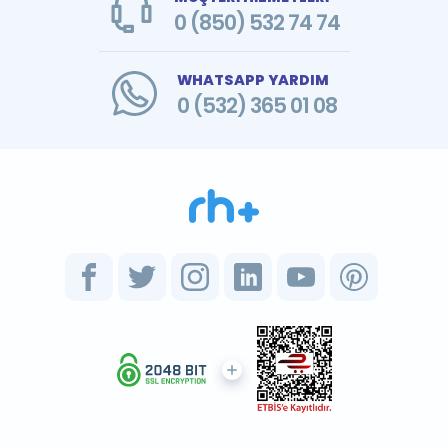
0 (850) 532 74 74
WHATSAPP YARDIM
0 (532) 365 01 08