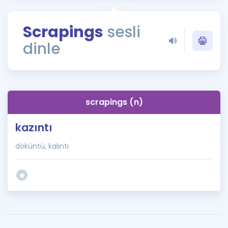
Puan Hesaplama
Scrapings
sesli
Rehberlik Aracı
dinle
ÖSYM Sınav Takvimi
Kampanyalar
Blog
scrapings (n)
İngilizce Gramer
kazıntı
döküntü, kalıntı