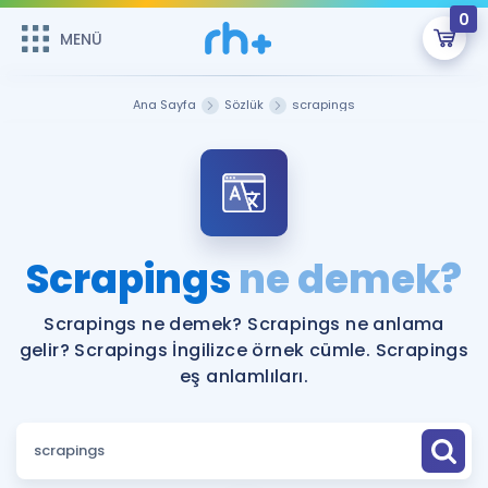
0
MENÜ
MENÜ
Üye Girişi
Ana Sayfa
Sözlük
scrapings
Online Dersler
Sepetin Şu An Boş.
Çalışma Paketleri
Remzi Hoca ile seni sınava hazırlayacak onlarca eğitim seni
bekliyor!
Kitaplar ve Kaynaklar
GİRİŞ YAP
Scrapings
ne demek?
Katılımcı Görüşleri
Şifremi Hatırlamıyorum
Scrapings ne demek? Scrapings ne anlama
gelir? Scrapings İngilizce örnek cümle. Scrapings
ÜYE DEĞİLİM
Faydalı Araçlar
eş anlamlıları.
Ücretsiz Kaynaklar
Blog
İngilizce Gramer
Hakkımızda
Kariyer
Sözlük
Soru & Cevap
İletişim