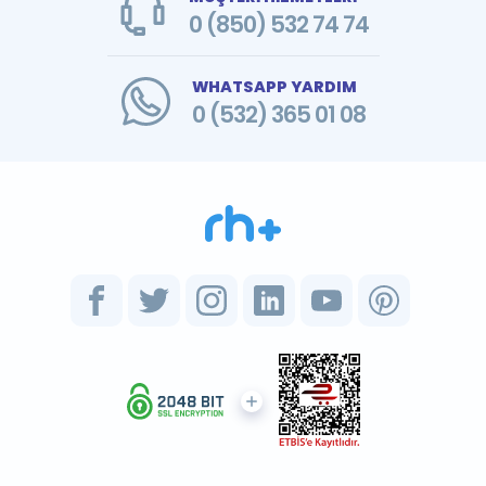
0 (850) 532 74 74
WHATSAPP YARDIM
0 (532) 365 01 08