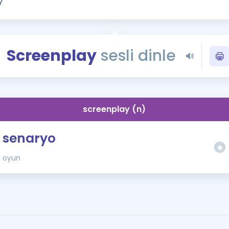
Kampanyalar
Eğitim ve Kitaplar
Blog
Screenplay
sesli dinle
YDS - YÖKDİL Tüm S
İngilizce Gram
İngilizce Gramer
screenplay (n)
senaryo
oyun