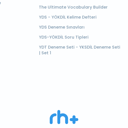
e
The Ultimate Vocabulary Builder
YDS - YÖKDİL Kelime Defteri
YDS Deneme Sınavları
YDS-YÖKDİL Soru Tipleri
YDT Deneme Seti - YKSDİL Deneme Seti
| Set 1