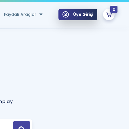
0
Faydalı Araçlar
Üye Girişi
klar
n Ücretsiz Kaynaklar
 için Özel Sözlük
Sepetin Şu An Boş.
ma
uan Hesaplama Aracı
i Hoca ile seni sınava hazırlayacak onlarca eğitim seni bekliyor!
Şifremi Hatırlamıyorum
GİRİŞ YAP
nplay
azırlananlar için Öneriler
kvimi
ÜYE DEĞİLİM
arı Tek Takvimde