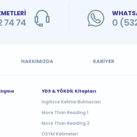
ZMETLERİ
WHATSA
 74 74
0 (53
HAKKIMIZDA
KARIYER
alışma
YDS & YÖKDİL Kitapları
İngilizce Kelime Bulmacası
More Than Reading 1
More Than Reading 2
ÖSYM Kelimeleri