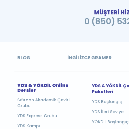
MÜŞTERİ Hİ
0 (850) 532
BLOG
İNGILIZCE GRAMER
YDS & YÖKDİL Online
YDS & YÖKDİL Ç
Dersler
Paketleri
Sıfırdan Akademik Çeviri
YDS Başlangıç
Grubu
YDS İleri Seviye
YDS Express Grubu
YÖKDİL Başlangıç
YDS Kampı