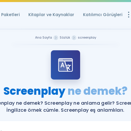
Paketleri
Kitaplar ve Kaynaklar
Katılımcı Görüşleri
Ücretsiz Kayna
Ana Sayfa
Sözlük
screenplay
YDS ve YÖKDİL içi
Sözlük
İngilizce Sınavları
Puan Hesapla
Screenplay
ne demek?
YDS ve YÖKDİL P
Remz
Rehberlik Aracı
enplay ne demek? Screenplay ne anlama gelir? Scree
YDS ve YÖKDİL'e H
İngilizce örnek cümle. Screenplay eş anlamlıları.
ÖSYM Sınav Ta
Tüm ÖSYM Sınavl