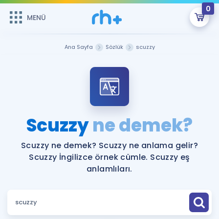
0
MENÜ
MENÜ
Üye Girişi
Ana Sayfa
Sözlük
scuzzy
Online Dersler
Sepetin Şu An Boş.
Çalışma Paketleri
Remzi Hoca ile seni sınava hazırlayacak onlarca eğitim seni
bekliyor!
Kitaplar ve Kaynaklar
GİRİŞ YAP
Scuzzy
ne demek?
Katılımcı Görüşleri
Şifremi Hatırlamıyorum
Scuzzy ne demek? Scuzzy ne anlama gelir?
Scuzzy İngilizce örnek cümle. Scuzzy eş
ÜYE DEĞİLİM
Faydalı Araçlar
anlamlıları.
Ücretsiz Kaynaklar
Blog
İngilizce Gramer
Hakkımızda
Kariyer
Sözlük
Soru & Cevap
İletişim