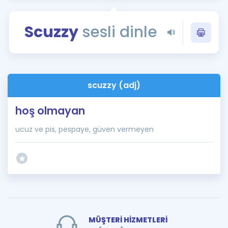
Puan Hesaplama
Scuzzy
sesli dinle
Rehberlik Aracı
ÖSYM Sınav Takvimi
Kampanyalar
scuzzy (adj)
Blog
hoş olmayan
İngilizce Gramer
ucuz ve pis, pespaye, güven vermeyen
MÜŞTERİ HİZMETLERİ