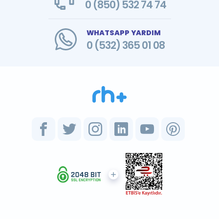
0 (850) 532 74 74
WHATSAPP YARDIM
0 (532) 365 01 08