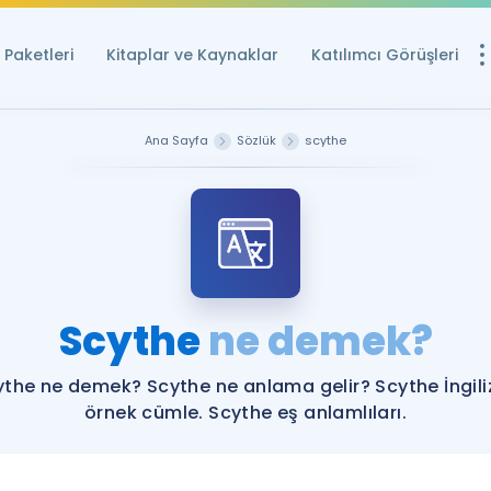
Paketleri
Kitaplar ve Kaynaklar
Katılımcı Görüşleri
Ücretsiz Kayna
Ana Sayfa
Sözlük
scythe
YDS ve YÖKDİL içi
Sözlük
İngilizce Sınavları
Puan Hesapla
Scythe
ne demek?
YDS ve YÖKDİL P
Remz
Rehberlik Aracı
ythe ne demek? Scythe ne anlama gelir? Scythe İngili
YDS ve YÖKDİL'e H
örnek cümle. Scythe eş anlamlıları.
ÖSYM Sınav Ta
Tüm ÖSYM Sınavl