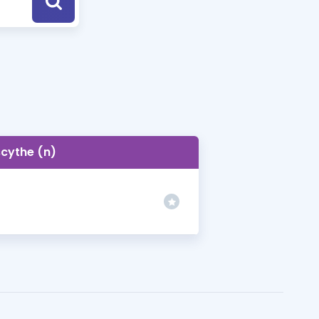
a Özel Fırsatlar
ınavlarla İlgili Haberler
er
 ve Konu Anlatımı
scythe (n)