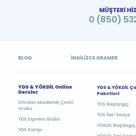
MÜŞTERİ Hİ
0 (850) 532
BLOG
İNGILIZCE GRAMER
YDS & YÖKDİL Online
YDS & YÖKDİL Ç
Dersler
Paketleri
Sıfırdan Akademik Çeviri
YDS Başlangıç
Grubu
YDS İleri Seviye
YDS Express Grubu
YÖKDİL Başlangıç
YDS Kampı