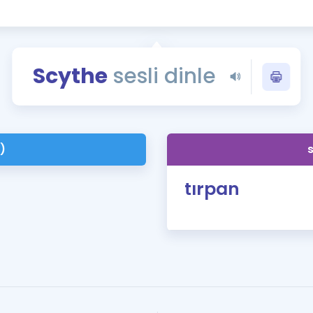
Kampanyalar
Eğitim ve Kitaplar
Blog
Scythe
sesli dinle
YDS - YÖKDİL Tüm S
İngilizce Gram
İngilizce Gramer
)
tırpan