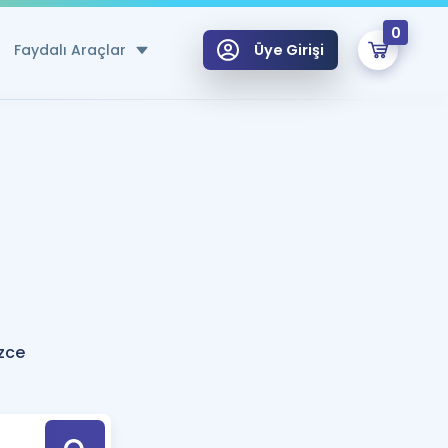
0
Faydalı Araçlar
Üye Girişi
klar
n Ücretsiz Kaynaklar
 için Özel Sözlük
Sepetin Şu An Boş.
ma
uan Hesaplama Aracı
i Hoca ile seni sınava hazırlayacak onlarca eğitim seni bekliyor!
Şifremi Hatırlamıyorum
GİRİŞ YAP
zce
azırlananlar için Öneriler
kvimi
ÜYE DEĞİLİM
arı Tek Takvimde