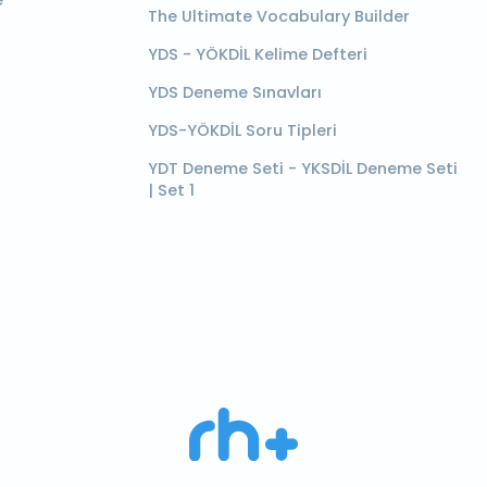
e
The Ultimate Vocabulary Builder
YDS - YÖKDİL Kelime Defteri
YDS Deneme Sınavları
YDS-YÖKDİL Soru Tipleri
YDT Deneme Seti - YKSDİL Deneme Seti
| Set 1