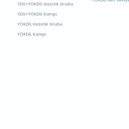
YÖKDİL İleri Seviy
YDS+YÖKDİL Hazırlık Grubu
YDS+YÖKDİL Kampı
YÖKDİL Hazırlık Grubu
YÖKDİL Kampı