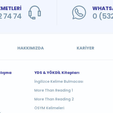
ZMETLERİ
WHATSA
 74 74
0 (53
HAKKIMIZDA
KARIYER
alışma
YDS & YÖKDİL Kitapları
İngilizce Kelime Bulmacası
More Than Reading 1
More Than Reading 2
ÖSYM Kelimeleri