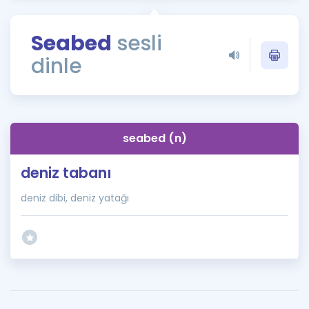
Puan Hesaplama
Seabed
sesli
Rehberlik Aracı
dinle
ÖSYM Sınav Takvimi
Kampanyalar
Blog
seabed (n)
İngilizce Gramer
deniz tabanı
deniz dibi, deniz yatağı