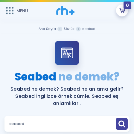
0
MENÜ
MENÜ
Üye Girişi
Ana Sayfa
Sözlük
seabed
Online Dersler
Sepetin Şu An Boş.
Çalışma Paketleri
Remzi Hoca ile seni sınava hazırlayacak onlarca eğitim seni
bekliyor!
Kitaplar ve Kaynaklar
GİRİŞ YAP
Seabed
ne demek?
Katılımcı Görüşleri
Şifremi Hatırlamıyorum
Seabed ne demek? Seabed ne anlama gelir?
Seabed İngilizce örnek cümle. Seabed eş
ÜYE DEĞİLİM
Faydalı Araçlar
anlamlıları.
Ücretsiz Kaynaklar
Blog
İngilizce Gramer
Hakkımızda
Kariyer
Sözlük
Soru & Cevap
İletişim