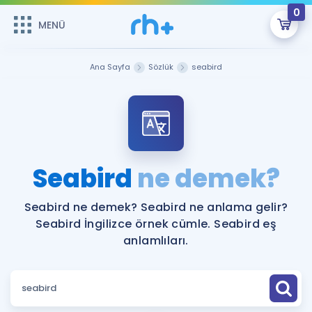
0
MENÜ
MENÜ
Üye Girişi
Ana Sayfa
Sözlük
seabird
Online Dersler
Sepetin Şu An Boş.
Çalışma Paketleri
Remzi Hoca ile seni sınava hazırlayacak onlarca eğitim seni
bekliyor!
Kitaplar ve Kaynaklar
GİRİŞ YAP
Seabird
ne demek?
Katılımcı Görüşleri
Şifremi Hatırlamıyorum
Seabird ne demek? Seabird ne anlama gelir?
Seabird İngilizce örnek cümle. Seabird eş
ÜYE DEĞİLİM
Faydalı Araçlar
anlamlıları.
Ücretsiz Kaynaklar
Blog
İngilizce Gramer
Hakkımızda
Kariyer
Sözlük
Soru & Cevap
İletişim