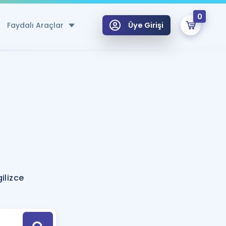
0
Faydalı Araçlar
Üye Girişi
klar
n Ücretsiz Kaynaklar
 için Özel Sözlük
Sepetin Şu An Boş.
ma
uan Hesaplama Aracı
i Hoca ile seni sınava hazırlayacak onlarca eğitim seni bekliyor!
Şifremi Hatırlamıyorum
GİRİŞ YAP
ilizce
azırlananlar için Öneriler
kvimi
ÜYE DEĞİLİM
arı Tek Takvimde