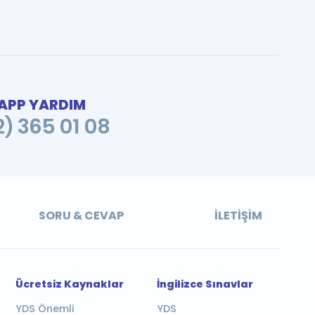
PP YARDIM
2) 365 01 08
SORU & CEVAP
İLETIŞIM
Ücretsiz Kaynaklar
İngilizce Sınavlar
YDS Önemli
YDS