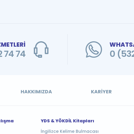
ZMETLERİ
WHATSA
 74 74
0 (53
HAKKIMIZDA
KARIYER
alışma
YDS & YÖKDİL Kitapları
İngilizce Kelime Bulmacası