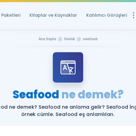
Paketleri
Kitaplar ve Kaynaklar
Katılımcı Görüşleri
Ücretsiz Kayna
Ana Sayfa
Sözlük
seafood
YDS ve YÖKDİL içi
Sözlük
İngilizce Sınavları
Puan Hesapla
Seafood
ne demek?
YDS ve YÖKDİL P
Remz
Rehberlik Aracı
od ne demek? Seafood ne anlama gelir? Seafood İng
YDS ve YÖKDİL'e H
örnek cümle. Seafood eş anlamlıları.
ÖSYM Sınav Ta
Tüm ÖSYM Sınavl