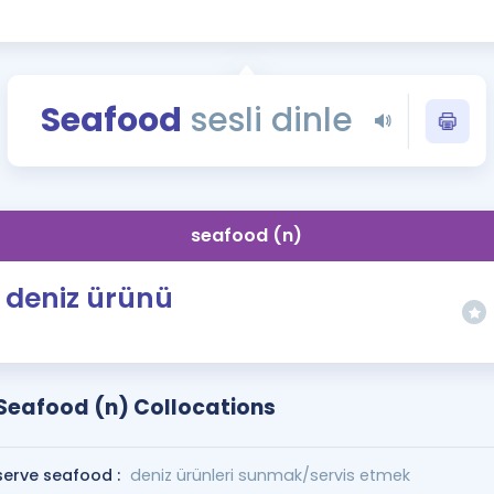
Kampanyalar
Eğitim ve Kitaplar
Blog
Seafood
sesli dinle
YDS - YÖKDİL Tüm S
İngilizce Gram
İngilizce Gramer
seafood (n)
deniz ürünü
Seafood (n) Collocations
serve seafood :
deniz ürünleri sunmak/servis etmek