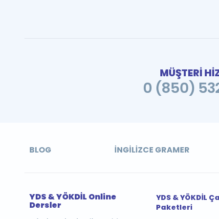
MÜŞTERİ Hİ
0 (850) 532
BLOG
İNGILIZCE GRAMER
YDS & YÖKDİL Online
YDS & YÖKDİL Ç
Dersler
Paketleri