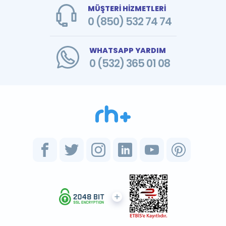
MÜŞTERİ HİZMETLERİ
0 (850) 532 74 74
WHATSAPP YARDIM
0 (532) 365 01 08