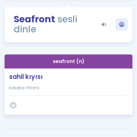
Puan Hesaplama
Seafront
sesli
Rehberlik Aracı
dinle
ÖSYM Sınav Takvimi
Kampanyalar
Blog
seafront (n)
İngilizce Gramer
sahil kıyısı
kasaba rıhtımı