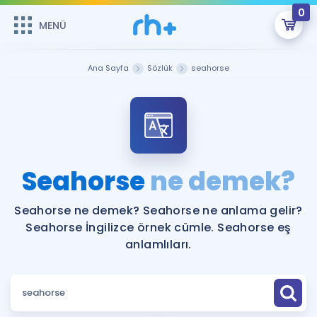
0
MENÜ
MENÜ
Üye Girişi
Ana Sayfa
Sözlük
seahorse
Online Dersler
Sepetin Şu An Boş.
Çalışma Paketleri
Remzi Hoca ile seni sınava hazırlayacak onlarca eğitim seni
bekliyor!
Kitaplar ve Kaynaklar
GİRİŞ YAP
Seahorse
ne demek?
Katılımcı Görüşleri
Şifremi Hatırlamıyorum
Seahorse ne demek? Seahorse ne anlama gelir?
Seahorse İngilizce örnek cümle. Seahorse eş
ÜYE DEĞİLİM
Faydalı Araçlar
anlamlıları.
Ücretsiz Kaynaklar
Blog
İngilizce Gramer
Hakkımızda
Kariyer
Sözlük
Soru & Cevap
İletişim