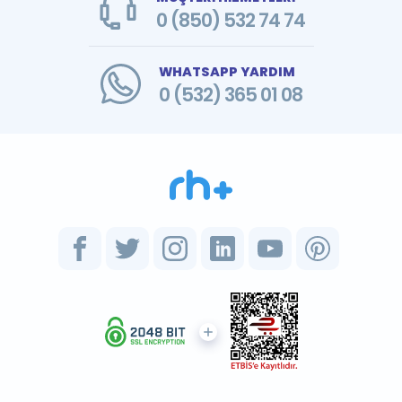
0 (850) 532 74 74
WHATSAPP YARDIM
0 (532) 365 01 08