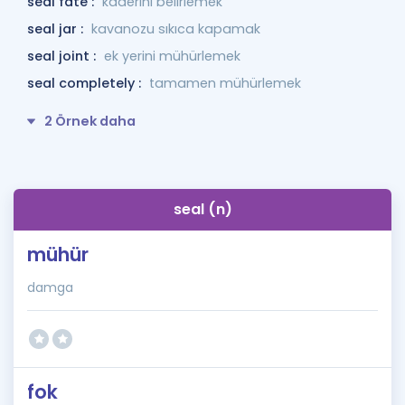
seal fate :
kaderini belirlemek
seal jar :
kavanozu sıkıca kapamak
seal joint :
ek yerini mühürlemek
seal completely :
tamamen mühürlemek
2 Örnek daha
seal (n)
mühür
damga
fok