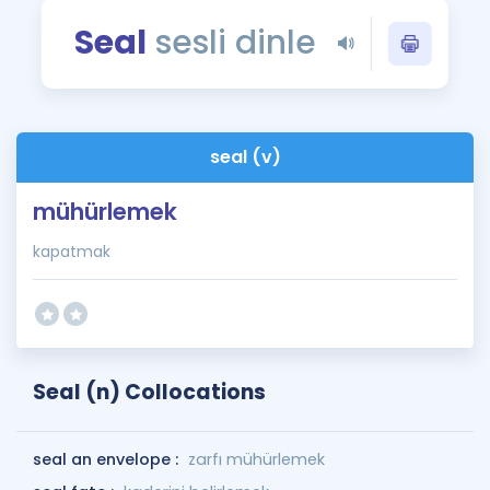
Puan Hesaplama
Seal
sesli dinle
Rehberlik Aracı
ÖSYM Sınav Takvimi
seal (v)
Kampanyalar
mühürlemek
Blog
kapatmak
İngilizce Gramer
Seal (n) Collocations
seal an envelope :
zarfı mühürlemek