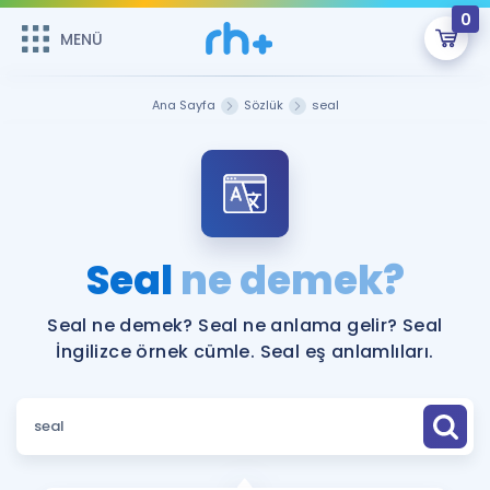
0
MENÜ
MENÜ
Üye Girişi
Ana Sayfa
Sözlük
seal
Online Dersler
Sepetin Şu An Boş.
Çalışma Paketleri
Remzi Hoca ile seni sınava hazırlayacak onlarca eğitim seni
bekliyor!
Kitaplar ve Kaynaklar
GİRİŞ YAP
Seal
ne demek?
Katılımcı Görüşleri
Şifremi Hatırlamıyorum
Seal ne demek? Seal ne anlama gelir? Seal
İngilizce örnek cümle. Seal eş anlamlıları.
ÜYE DEĞİLİM
Faydalı Araçlar
Ücretsiz Kaynaklar
Blog
İngilizce Gramer
Hakkımızda
Kariyer
Sözlük
Soru & Cevap
İletişim