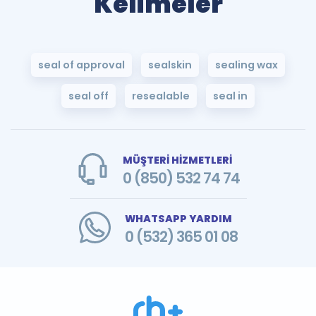
Kelimeler
seal of approval
sealskin
sealing wax
seal off
resealable
seal in
MÜŞTERİ HİZMETLERİ
0 (850) 532 74 74
WHATSAPP YARDIM
0 (532) 365 01 08