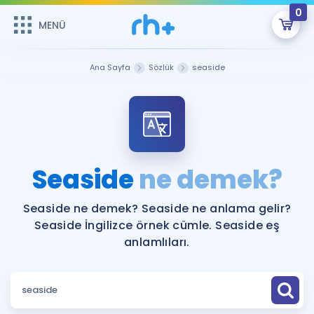
0
MENÜ
MENÜ
Üye Girişi
Ana Sayfa
Sözlük
seaside
Online Dersler
Sepetin Şu An Boş.
Çalışma Paketleri
Remzi Hoca ile seni sınava hazırlayacak onlarca eğitim seni
bekliyor!
Kitaplar ve Kaynaklar
GİRİŞ YAP
Seaside
ne demek?
Katılımcı Görüşleri
Şifremi Hatırlamıyorum
Seaside ne demek? Seaside ne anlama gelir?
Seaside İngilizce örnek cümle. Seaside eş
ÜYE DEĞİLİM
Faydalı Araçlar
anlamlıları.
Ücretsiz Kaynaklar
Blog
İngilizce Gramer
Hakkımızda
Kariyer
Sözlük
Soru & Cevap
İletişim