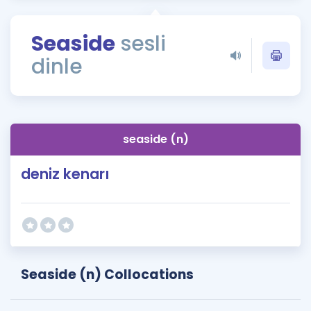
Puan Hesaplama
Seaside
sesli
Rehberlik Aracı
dinle
ÖSYM Sınav Takvimi
Kampanyalar
Blog
seaside (n)
İngilizce Gramer
deniz kenarı
Seaside (n) Collocations