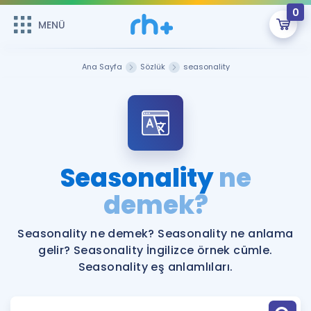
0
MENÜ
MENÜ
Üye Girişi
Ana Sayfa
Sözlük
seasonality
Online Dersler
Sepetin Şu An Boş.
Çalışma Paketleri
Remzi Hoca ile seni sınava hazırlayacak onlarca eğitim seni
bekliyor!
Kitaplar ve Kaynaklar
GİRİŞ YAP
Seasonality
ne
Katılımcı Görüşleri
demek?
Şifremi Hatırlamıyorum
ÜYE DEĞİLİM
Faydalı Araçlar
Seasonality ne demek? Seasonality ne anlama
gelir? Seasonality İngilizce örnek cümle.
Ücretsiz Kaynaklar
Blog
İngilizce Gramer
Seasonality eş anlamlıları.
Hakkımızda
Kariyer
Sözlük
Soru & Cevap
İletişim