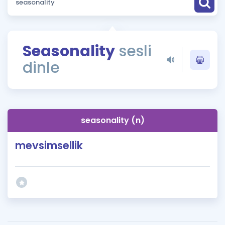
Puan Hesaplama
Rehberlik Aracı
Seasonality
sesli
ÖSYM Sınav Takvimi
dinle
Kampanyalar
Blog
seasonality (n)
İngilizce Gramer
mevsimsellik