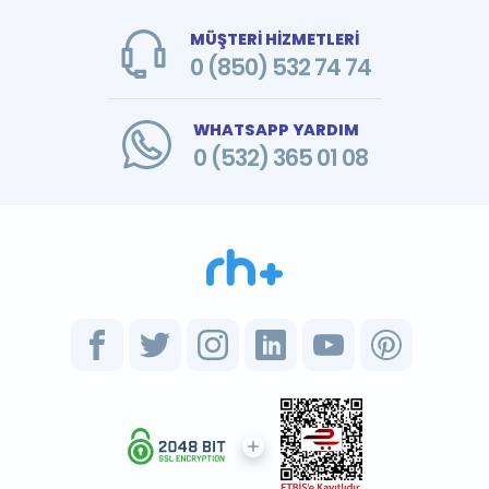
MÜŞTERİ HİZMETLERİ
0 (850) 532 74 74
WHATSAPP YARDIM
0 (532) 365 01 08