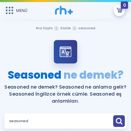
0
MENÜ
MENÜ
Üye Girişi
Ana Sayfa
Sözlük
seasoned
Online Dersler
Sepetin Şu An Boş.
Çalışma Paketleri
Remzi Hoca ile seni sınava hazırlayacak onlarca eğitim seni
bekliyor!
Kitaplar ve Kaynaklar
GİRİŞ YAP
Seasoned
ne demek?
Katılımcı Görüşleri
Şifremi Hatırlamıyorum
Seasoned ne demek? Seasoned ne anlama gelir?
Seasoned İngilizce örnek cümle. Seasoned eş
ÜYE DEĞİLİM
Faydalı Araçlar
anlamlıları.
Ücretsiz Kaynaklar
Blog
İngilizce Gramer
Hakkımızda
Kariyer
Sözlük
Soru & Cevap
İletişim