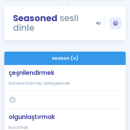
Puan Hesaplama
Seasoned
sesli
Rehberlik Aracı
dinle
ÖSYM Sınav Takvimi
Kampanyalar
Blog
season (v)
İngilizce Gramer
çeşnilendirmek
baharat katmak, terbiyelemek
olgunlaştırmak
kurutmak