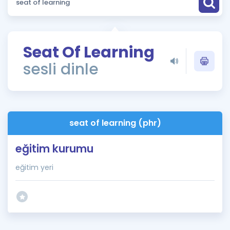
Puan Hesaplama
Rehberlik Aracı
Seat Of Learning
ÖSYM Sınav Takvimi
sesli dinle
Kampanyalar
Blog
seat of learning (phr)
İngilizce Gramer
eğitim kurumu
eğitim yeri