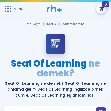
0
MENÜ
MENÜ
Üye Girişi
Ana Sayfa
Sözlük
seat of learning
Online Dersler
Sepetin Şu An Boş.
Çalışma Paketleri
Remzi Hoca ile seni sınava hazırlayacak onlarca eğitim seni
bekliyor!
Kitaplar ve Kaynaklar
GİRİŞ YAP
Seat Of Learning
ne
Katılımcı Görüşleri
demek?
Şifremi Hatırlamıyorum
ÜYE DEĞİLİM
Faydalı Araçlar
Seat Of Learning ne demek? Seat Of Learning ne
anlama gelir? Seat Of Learning İngilizce örnek
Ücretsiz Kaynaklar
Blog
İngilizce Gramer
cümle. Seat Of Learning eş anlamlıları.
Hakkımızda
Kariyer
Sözlük
Soru & Cevap
İletişim