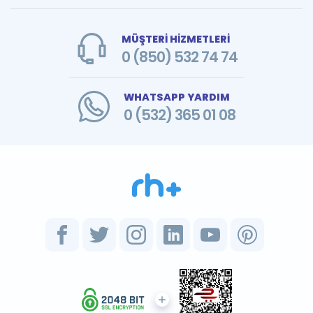
MÜŞTERİ HİZMETLERİ
0 (850) 532 74 74
WHATSAPP YARDIM
0 (532) 365 01 08