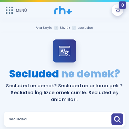
0
MENÜ
MENÜ
Üye Girişi
Ana Sayfa
Sözlük
secluded
Online Dersler
Sepetin Şu An Boş.
Çalışma Paketleri
Remzi Hoca ile seni sınava hazırlayacak onlarca eğitim seni
bekliyor!
Kitaplar ve Kaynaklar
GİRİŞ YAP
Secluded
ne demek?
Katılımcı Görüşleri
Şifremi Hatırlamıyorum
Secluded ne demek? Secluded ne anlama gelir?
Secluded İngilizce örnek cümle. Secluded eş
ÜYE DEĞİLİM
Faydalı Araçlar
anlamlıları.
Ücretsiz Kaynaklar
Blog
İngilizce Gramer
Hakkımızda
Kariyer
Sözlük
Soru & Cevap
İletişim