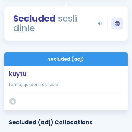
Puan Hesaplama
Secluded
sesli
Rehberlik Aracı
dinle
ÖSYM Sınav Takvimi
Kampanyalar
Blog
secluded (adj)
İngilizce Gramer
kuytu
tenha, gözden ırak, izole
Secluded (adj) Collocations