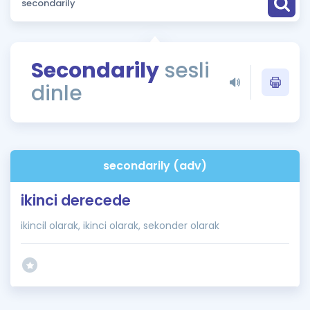
Puan Hesaplama
Rehberlik Aracı
Secondarily
sesli
ÖSYM Sınav Takvimi
dinle
Kampanyalar
Blog
secondarily (adv)
İngilizce Gramer
ikinci derecede
ikincil olarak, ikinci olarak, sekonder olarak