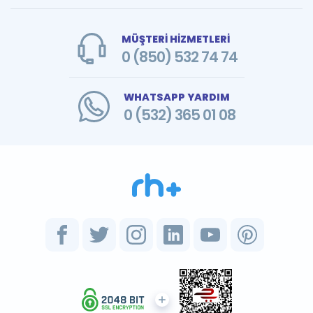
MÜŞTERİ HİZMETLERİ
0 (850) 532 74 74
WHATSAPP YARDIM
0 (532) 365 01 08