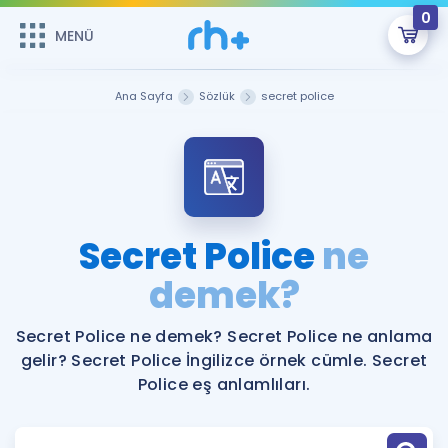
0
MENÜ
MENÜ
Üye Girişi
Ana Sayfa
Sözlük
secret police
Online Dersler
Sepetin Şu An Boş.
Çalışma Paketleri
Remzi Hoca ile seni sınava hazırlayacak onlarca eğitim seni
bekliyor!
Kitaplar ve Kaynaklar
GİRİŞ YAP
Secret Police
ne
Katılımcı Görüşleri
demek?
Şifremi Hatırlamıyorum
ÜYE DEĞİLİM
Faydalı Araçlar
Secret Police ne demek? Secret Police ne anlama
gelir? Secret Police İngilizce örnek cümle. Secret
Ücretsiz Kaynaklar
Blog
İngilizce Gramer
Police eş anlamlıları.
Hakkımızda
Kariyer
Sözlük
Soru & Cevap
İletişim