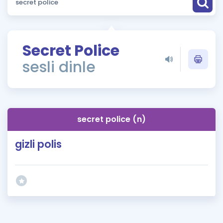
Puan Hesaplama
Rehberlik Aracı
Secret Police
ÖSYM Sınav Takvimi
sesli dinle
Kampanyalar
Blog
secret police (n)
İngilizce Gramer
gizli polis