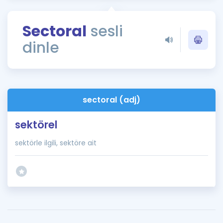
Puan Hesaplama
Sectoral
sesli
Rehberlik Aracı
dinle
ÖSYM Sınav Takvimi
Kampanyalar
Blog
sectoral (adj)
İngilizce Gramer
sektörel
sektörle ilgili, sektöre ait