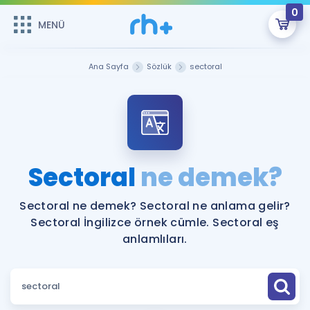
0
MENÜ
MENÜ
Üye Girişi
Ana Sayfa
Sözlük
sectoral
Online Dersler
Sepetin Şu An Boş.
Çalışma Paketleri
Remzi Hoca ile seni sınava hazırlayacak onlarca eğitim seni
bekliyor!
Kitaplar ve Kaynaklar
GİRİŞ YAP
Sectoral
ne demek?
Katılımcı Görüşleri
Şifremi Hatırlamıyorum
Sectoral ne demek? Sectoral ne anlama gelir?
Sectoral İngilizce örnek cümle. Sectoral eş
ÜYE DEĞİLİM
Faydalı Araçlar
anlamlıları.
Ücretsiz Kaynaklar
Blog
İngilizce Gramer
Hakkımızda
Kariyer
Sözlük
Soru & Cevap
İletişim