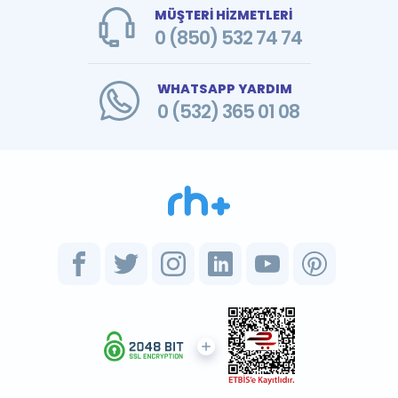
MÜŞTERİ HİZMETLERİ
0 (850) 532 74 74
WHATSAPP YARDIM
0 (532) 365 01 08