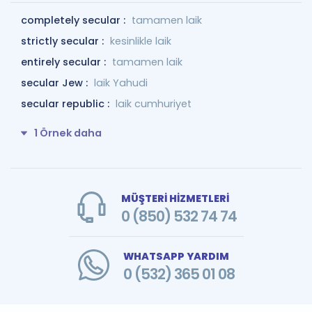
completely secular :
tamamen laik
strictly secular :
kesinlikle laik
entirely secular :
tamamen laik
secular Jew :
laik Yahudi
secular republic :
laik cumhuriyet
1 Örnek daha
MÜŞTERİ HİZMETLERİ
0 (850) 532 74 74
WHATSAPP YARDIM
0 (532) 365 01 08