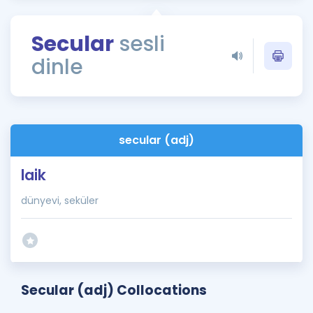
Puan Hesaplama
Secular
sesli
Rehberlik Aracı
dinle
ÖSYM Sınav Takvimi
Kampanyalar
Blog
secular (adj)
İngilizce Gramer
laik
dünyevi, seküler
Secular (adj) Collocations