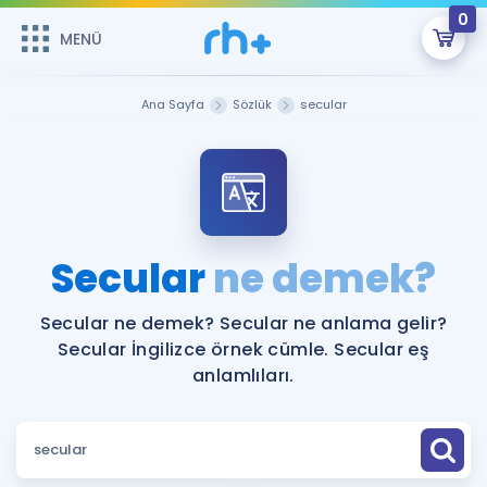
0
MENÜ
MENÜ
Üye Girişi
Ana Sayfa
Sözlük
secular
Online Dersler
Sepetin Şu An Boş.
Çalışma Paketleri
Remzi Hoca ile seni sınava hazırlayacak onlarca eğitim seni
bekliyor!
Kitaplar ve Kaynaklar
GİRİŞ YAP
Secular
ne demek?
Katılımcı Görüşleri
Şifremi Hatırlamıyorum
Secular ne demek? Secular ne anlama gelir?
Secular İngilizce örnek cümle. Secular eş
ÜYE DEĞİLİM
Faydalı Araçlar
anlamlıları.
Ücretsiz Kaynaklar
Blog
İngilizce Gramer
Hakkımızda
Kariyer
Sözlük
Soru & Cevap
İletişim