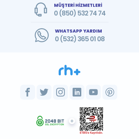
MÜŞTERİ HİZMETLERİ
0 (850) 532 74 74
WHATSAPP YARDIM
0 (532) 365 01 08