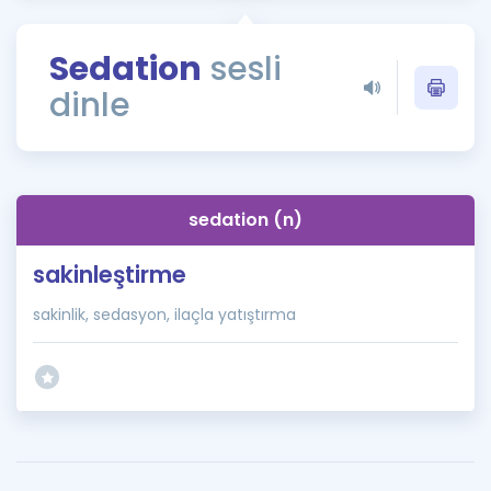
Puan Hesaplama
Sedation
sesli
Rehberlik Aracı
dinle
ÖSYM Sınav Takvimi
Kampanyalar
Blog
sedation (n)
İngilizce Gramer
sakinleştirme
sakinlik, sedasyon, ilaçla yatıştırma