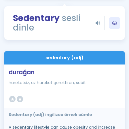
Puan Hesaplama
Sedentary
sesli
Rehberlik Aracı
dinle
ÖSYM Sınav Takvimi
Kampanyalar
Blog
sedentary (adj)
İngilizce Gramer
durağan
hareketsiz, az hareket gerektiren, sabit
Sedentary (adj) ingilizce örnek cümle
A sedentary lifestyle can cause obesity and increase