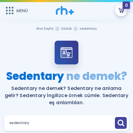
0
MENÜ
MENÜ
Üye Girişi
Ana Sayfa
Sözlük
sedentary
Online Dersler
Sepetin Şu An Boş.
Çalışma Paketleri
Remzi Hoca ile seni sınava hazırlayacak onlarca eğitim seni
bekliyor!
Kitaplar ve Kaynaklar
GİRİŞ YAP
Sedentary
ne demek?
Katılımcı Görüşleri
Şifremi Hatırlamıyorum
Sedentary ne demek? Sedentary ne anlama
gelir? Sedentary İngilizce örnek cümle. Sedentary
ÜYE DEĞİLİM
Faydalı Araçlar
eş anlamlıları.
Ücretsiz Kaynaklar
Blog
İngilizce Gramer
Hakkımızda
Kariyer
Sözlük
Soru & Cevap
İletişim