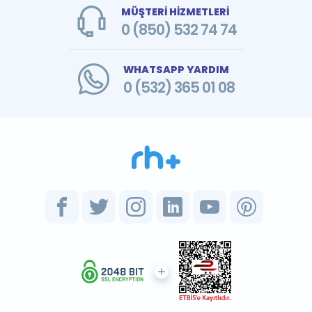
MÜŞTERİ HİZMETLERİ
0 (850) 532 74 74
WHATSAPP YARDIM
0 (532) 365 01 08