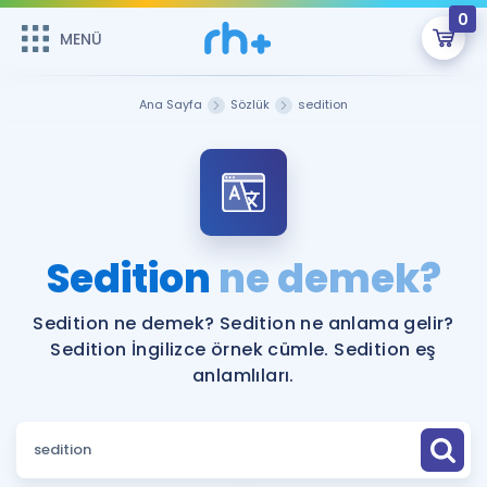
0
MENÜ
MENÜ
Üye Girişi
Ana Sayfa
Sözlük
sedition
Online Dersler
Sepetin Şu An Boş.
Çalışma Paketleri
Remzi Hoca ile seni sınava hazırlayacak onlarca eğitim seni
bekliyor!
Kitaplar ve Kaynaklar
GİRİŞ YAP
Sedition
ne demek?
Katılımcı Görüşleri
Şifremi Hatırlamıyorum
Sedition ne demek? Sedition ne anlama gelir?
Sedition İngilizce örnek cümle. Sedition eş
ÜYE DEĞİLİM
Faydalı Araçlar
anlamlıları.
Ücretsiz Kaynaklar
Blog
İngilizce Gramer
Hakkımızda
Kariyer
Sözlük
Soru & Cevap
İletişim