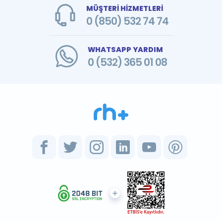
MÜŞTERİ HİZMETLERİ
0 (850) 532 74 74
WHATSAPP YARDIM
0 (532) 365 01 08