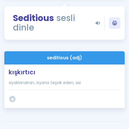
Puan Hesaplama
Seditious
sesli
Rehberlik Aracı
dinle
ÖSYM Sınav Takvimi
Kampanyalar
Blog
seditious (adj)
İngilizce Gramer
kışkırtıcı
ayaklandıran, isyana teşvik eden, asi