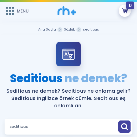
0
MENÜ
MENÜ
Üye Girişi
Ana Sayfa
Sözlük
seditious
Online Dersler
Sepetin Şu An Boş.
Çalışma Paketleri
Remzi Hoca ile seni sınava hazırlayacak onlarca eğitim seni
bekliyor!
Kitaplar ve Kaynaklar
GİRİŞ YAP
Seditious
ne demek?
Katılımcı Görüşleri
Şifremi Hatırlamıyorum
Seditious ne demek? Seditious ne anlama gelir?
Seditious İngilizce örnek cümle. Seditious eş
ÜYE DEĞİLİM
Faydalı Araçlar
anlamlıları.
Ücretsiz Kaynaklar
Blog
İngilizce Gramer
Hakkımızda
Kariyer
Sözlük
Soru & Cevap
İletişim