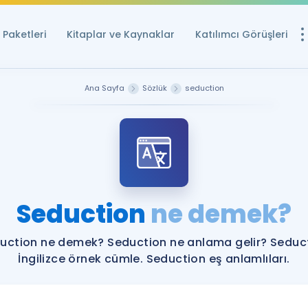
Paketleri
Kitaplar ve Kaynaklar
Katılımcı Görüşleri
Ücretsiz Kayna
Ana Sayfa
Sözlük
seduction
YDS ve YÖKDİL içi
Sözlük
İngilizce Sınavları
Puan Hesapla
Seduction
ne demek?
YDS ve YÖKDİL P
Remz
Rehberlik Aracı
uction ne demek? Seduction ne anlama gelir? Seduc
YDS ve YÖKDİL'e H
İngilizce örnek cümle. Seduction eş anlamlıları.
ÖSYM Sınav Ta
Tüm ÖSYM Sınavl