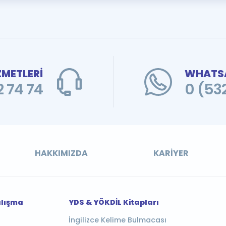
ZMETLERİ
WHATSA
 74 74
0 (53
HAKKIMIZDA
KARIYER
alışma
YDS & YÖKDİL Kitapları
İngilizce Kelime Bulmacası