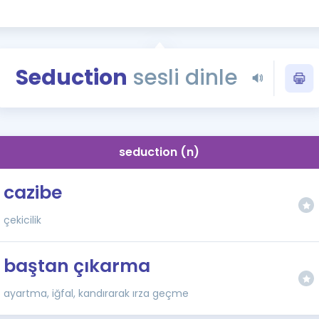
Kampanyalar
Eğitim ve Kitaplar
Blog
Seduction
sesli dinle
YDS - YÖKDİL Tüm S
İngilizce Gram
İngilizce Gramer
seduction (n)
cazibe
çekicilik
baştan çıkarma
ayartma, iğfal, kandırarak ırza geçme