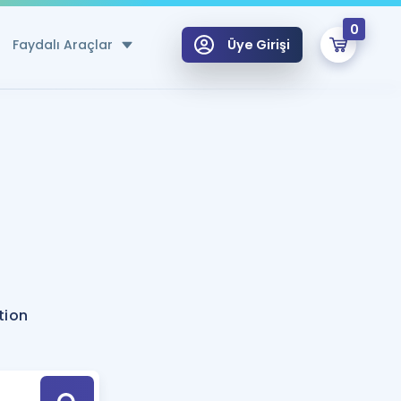
0
Faydalı Araçlar
Üye Girişi
klar
n Ücretsiz Kaynaklar
 için Özel Sözlük
Sepetin Şu An Boş.
ma
uan Hesaplama Aracı
i Hoca ile seni sınava hazırlayacak onlarca eğitim seni bekliyor!
Şifremi Hatırlamıyorum
GİRİŞ YAP
tion
azırlananlar için Öneriler
kvimi
ÜYE DEĞİLİM
arı Tek Takvimde