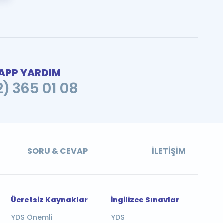
PP YARDIM
2) 365 01 08
SORU & CEVAP
İLETIŞIM
Ücretsiz Kaynaklar
İngilizce Sınavlar
YDS Önemli
YDS