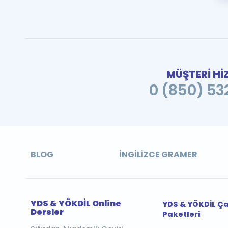
MÜŞTERİ Hİ
0 (850) 532
BLOG
İNGILIZCE GRAMER
YDS & YÖKDİL Online
YDS & YÖKDİL Ç
Dersler
Paketleri