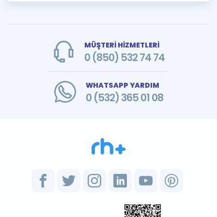
MÜŞTERİ HİZMETLERİ
0 (850) 532 74 74
WHATSAPP YARDIM
0 (532) 365 01 08