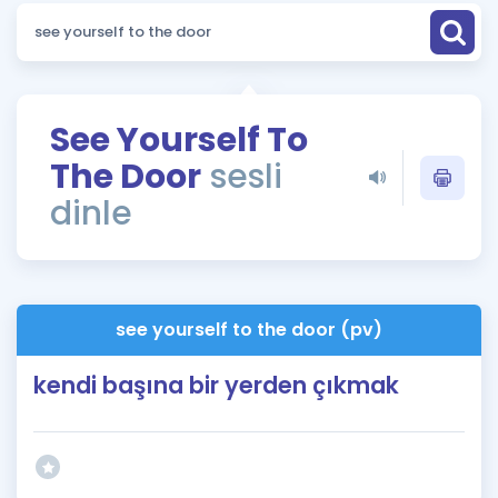
Puan Hesaplama
Rehberlik Aracı
ÖSYM Sınav Takvimi
See Yourself To
The Door
sesli
Kampanyalar
dinle
Blog
İngilizce Gramer
see yourself to the door (pv)
kendi başına bir yerden çıkmak