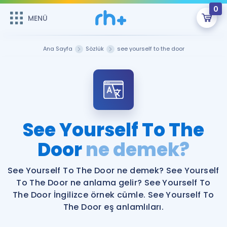
0
MENÜ
MENÜ
Üye Girişi
Ana Sayfa
Sözlük
see yourself to the door
Online Dersler
Sepetin Şu An Boş.
Çalışma Paketleri
Remzi Hoca ile seni sınava hazırlayacak onlarca eğitim seni
bekliyor!
Kitaplar ve Kaynaklar
GİRİŞ YAP
See Yourself To The
Katılımcı Görüşleri
Door
ne demek?
Şifremi Hatırlamıyorum
ÜYE DEĞİLİM
Faydalı Araçlar
See Yourself To The Door ne demek? See Yourself
To The Door ne anlama gelir? See Yourself To
Ücretsiz Kaynaklar
Blog
İngilizce Gramer
The Door İngilizce örnek cümle. See Yourself To
The Door eş anlamlıları.
Hakkımızda
Kariyer
Sözlük
Soru & Cevap
İletişim