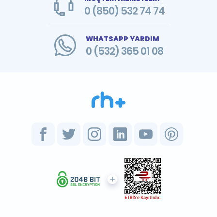
0 (850) 532 74 74
WHATSAPP YARDIM
0 (532) 365 01 08