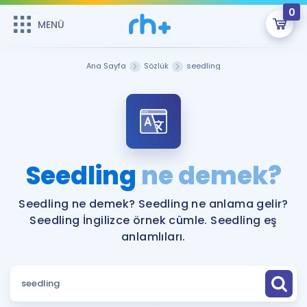
0
MENÜ
MENÜ
Üye Girişi
Ana Sayfa
Sözlük
seedling
Online Dersler
Sepetin Şu An Boş.
Çalışma Paketleri
Remzi Hoca ile seni sınava hazırlayacak onlarca eğitim seni
bekliyor!
Kitaplar ve Kaynaklar
GİRİŞ YAP
Seedling
ne demek?
Katılımcı Görüşleri
Şifremi Hatırlamıyorum
Seedling ne demek? Seedling ne anlama gelir?
Seedling İngilizce örnek cümle. Seedling eş
ÜYE DEĞİLİM
Faydalı Araçlar
anlamlıları.
Ücretsiz Kaynaklar
Blog
İngilizce Gramer
Hakkımızda
Kariyer
Sözlük
Soru & Cevap
İletişim