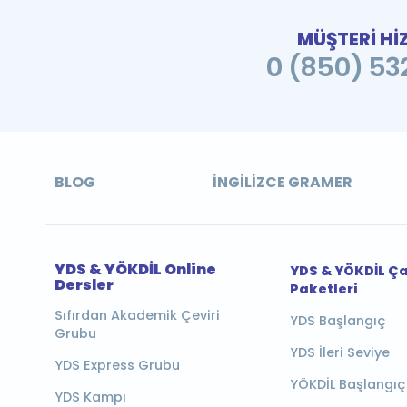
MÜŞTERİ Hİ
0 (850) 532
BLOG
İNGILIZCE GRAMER
YDS & YÖKDİL Online
YDS & YÖKDİL Ç
Dersler
Paketleri
Sıfırdan Akademik Çeviri
YDS Başlangıç
Grubu
YDS İleri Seviye
YDS Express Grubu
YÖKDİL Başlangıç
YDS Kampı