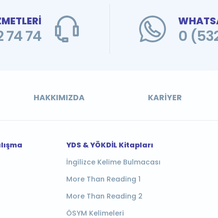
ZMETLERİ
WHATSA
 74 74
0 (53
HAKKIMIZDA
KARIYER
alışma
YDS & YÖKDİL Kitapları
İngilizce Kelime Bulmacası
More Than Reading 1
More Than Reading 2
ÖSYM Kelimeleri