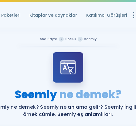
Paketleri
Kitaplar ve Kaynaklar
Katılımcı Görüşleri
Ücretsiz Kayna
Ana Sayfa
Sözlük
seemly
YDS ve YÖKDİL içi
Sözlük
İngilizce Sınavları
Puan Hesapla
Seemly
ne demek?
YDS ve YÖKDİL P
Remz
Rehberlik Aracı
mly ne demek? Seemly ne anlama gelir? Seemly İngil
YDS ve YÖKDİL'e H
örnek cümle. Seemly eş anlamlıları.
ÖSYM Sınav Ta
Tüm ÖSYM Sınavl