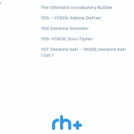
e
The Ultimate Vocabulary Builder
YDS - YÖKDİL Kelime Defteri
YDS Deneme Sınavları
YDS-YÖKDİL Soru Tipleri
YDT Deneme Seti - YKSDİL Deneme Seti
| Set 1