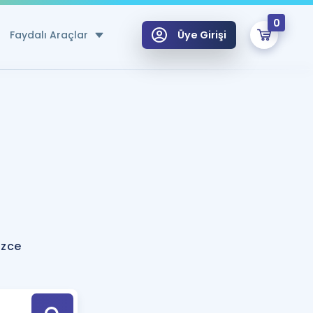
0
Faydalı Araçlar
Üye Girişi
klar
n Ücretsiz Kaynaklar
 için Özel Sözlük
Sepetin Şu An Boş.
ma
uan Hesaplama Aracı
i Hoca ile seni sınava hazırlayacak onlarca eğitim seni bekliyor!
Şifremi Hatırlamıyorum
GİRİŞ YAP
izce
azırlananlar için Öneriler
kvimi
ÜYE DEĞİLİM
arı Tek Takvimde