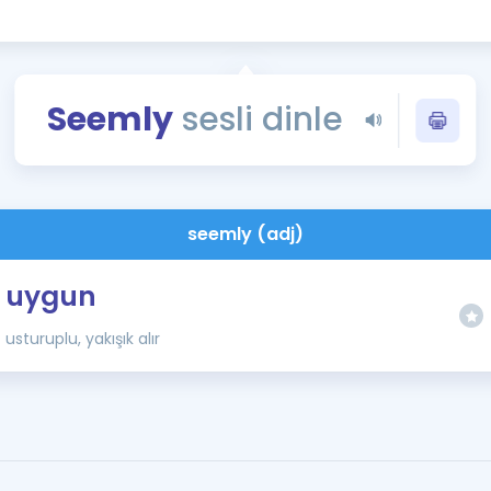
Kampanyalar
Eğitim ve Kitaplar
Blog
Seemly
sesli dinle
YDS - YÖKDİL Tüm S
İngilizce Gram
İngilizce Gramer
seemly (adj)
uygun
usturuplu, yakışık alır