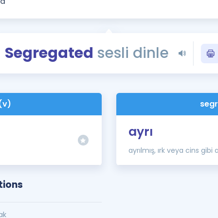
Kampanyalar
Eğitim ve Kitaplar
Blog
Segregated
sesli dinle
YDS - YÖKDİL Tüm S
İngilizce Gram
İngilizce Gramer
(v)
segr
ayrı
ayrılmış, ırk veya cins gib
tions
ak