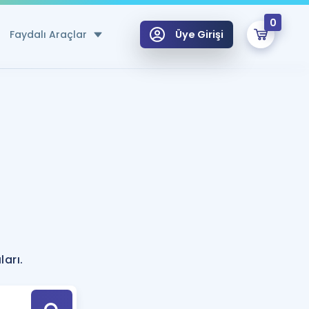
0
Faydalı Araçlar
Üye Girişi
klar
n Ücretsiz Kaynaklar
 için Özel Sözlük
Sepetin Şu An Boş.
ma
uan Hesaplama Aracı
i Hoca ile seni sınava hazırlayacak onlarca eğitim seni bekliyor!
Şifremi Hatırlamıyorum
GİRİŞ YAP
?
azırlananlar için Öneriler
arı.
kvimi
ÜYE DEĞİLİM
arı Tek Takvimde