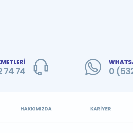
ZMETLERİ
WHATSA
 74 74
0 (53
HAKKIMIZDA
KARIYER