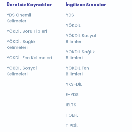
Ücretsiz Kaynaklar
İngilizce Sınavlar
YDS Önemli
YDS
Kelimeler
YÖKDİL
YÖKDİL Soru Tipleri
YÖKDİL Sosyal
YÖKDİL Sağlık
Bilimler
Kelimeleri
YÖKDİL Sağlık
YÖKDİL Fen Kelimeleri
Bilimleri
YÖKDİL Sosyal
YÖKDİL Fen
Kelimeleri
Bilimleri
YKS-DİL
E-YDS
IELTS
TOEFL
TIPDİL