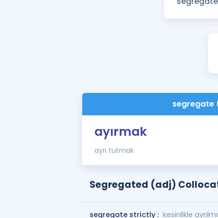
segregate 
ayırmak
ayrı tutmak
Segregated (adj) Colloca
segregate strictly :
kesinlikle ayrılm