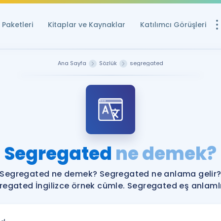
Paketleri
Kitaplar ve Kaynaklar
Katılımcı Görüşleri
Ücretsiz Kayna
Ana Sayfa
Sözlük
segregated
YDS ve YÖKDİL içi
Sözlük
İngilizce Sınavları
Puan Hesapla
Segregated
ne demek?
YDS ve YÖKDİL P
Remz
Rehberlik Aracı
Segregated ne demek? Segregated ne anlama gelir
YDS ve YÖKDİL'e H
regated İngilizce örnek cümle. Segregated eş anlamlıl
ÖSYM Sınav Ta
Tüm ÖSYM Sınavl