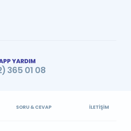
PP YARDIM
2) 365 01 08
SORU & CEVAP
İLETIŞIM