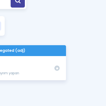
a Özel Fırsatlar
ınavlarla İlgili Haberler
er
 ve Konu Anlatımı
egated (adj)
i ayrım yapan