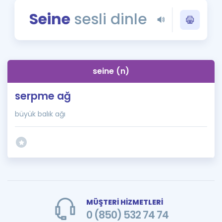
Puan Hesaplama
Seine
sesli dinle
Rehberlik Aracı
ÖSYM Sınav Takvimi
seine (n)
Kampanyalar
serpme ağ
Blog
büyük balık ağı
İngilizce Gramer
MÜŞTERİ HİZMETLERİ
0 (850) 532 74 74