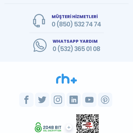
MÜŞTERİ HİZMETLERİ
0 (850) 532 74 74
WHATSAPP YARDIM
0 (532) 365 01 08