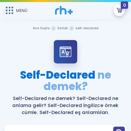
0
MENÜ
MENÜ
Üye Girişi
Ana Sayfa
Sözlük
self-declared
Online Dersler
Sepetin Şu An Boş.
Çalışma Paketleri
Remzi Hoca ile seni sınava hazırlayacak onlarca eğitim seni
bekliyor!
Kitaplar ve Kaynaklar
GİRİŞ YAP
Self-Declared
ne
Katılımcı Görüşleri
demek?
Şifremi Hatırlamıyorum
ÜYE DEĞİLİM
Faydalı Araçlar
Self-Declared ne demek? Self-Declared ne
anlama gelir? Self-Declared İngilizce örnek
Ücretsiz Kaynaklar
Blog
İngilizce Gramer
cümle. Self-Declared eş anlamlıları.
Hakkımızda
Kariyer
Sözlük
Soru & Cevap
İletişim