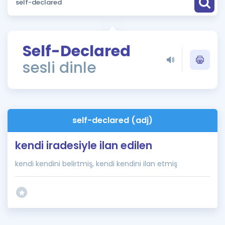
Puan Hesaplama
Rehberlik Aracı
Self-Declared
ÖSYM Sınav Takvimi
sesli dinle
Kampanyalar
Blog
self-declared (adj)
İngilizce Gramer
kendi iradesiyle ilan edilen
kendi kendini belirtmiş, kendi kendini ilan etmiş