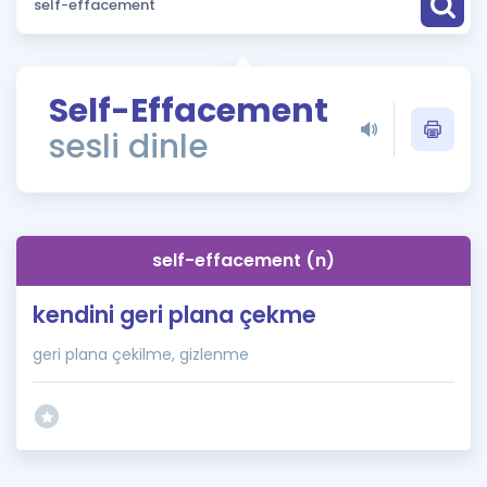
Puan Hesaplama
Rehberlik Aracı
Self-Effacement
ÖSYM Sınav Takvimi
sesli dinle
Kampanyalar
Blog
self-effacement (n)
İngilizce Gramer
kendini geri plana çekme
geri plana çekilme, gizlenme