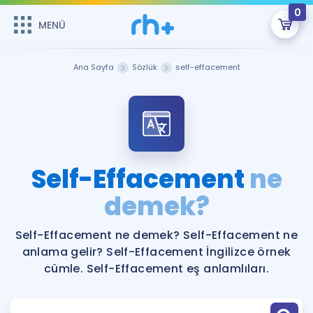
0
MENÜ
MENÜ
Üye Girişi
Ana Sayfa
Sözlük
self-effacement
Online Dersler
Sepetin Şu An Boş.
Çalışma Paketleri
Remzi Hoca ile seni sınava hazırlayacak onlarca eğitim seni
bekliyor!
Kitaplar ve Kaynaklar
GİRİŞ YAP
Self-Effacement
ne
Katılımcı Görüşleri
demek?
Şifremi Hatırlamıyorum
ÜYE DEĞİLİM
Faydalı Araçlar
Self-Effacement ne demek? Self-Effacement ne
anlama gelir? Self-Effacement İngilizce örnek
Ücretsiz Kaynaklar
Blog
İngilizce Gramer
cümle. Self-Effacement eş anlamlıları.
Hakkımızda
Kariyer
Sözlük
Soru & Cevap
İletişim