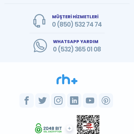
MÜŞTERİ HİZMETLERİ
0 (850) 532 74 74
WHATSAPP YARDIM
0 (532) 365 01 08