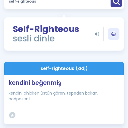
Puan Hesaplama
Rehberlik Aracı
Self-Righteous
ÖSYM Sınav Takvimi
sesli dinle
Kampanyalar
Blog
self-righteous (adj)
İngilizce Gramer
kendini beğenmiş
kendini ahlaken üstün gören, tepeden bakan,
hodpesent