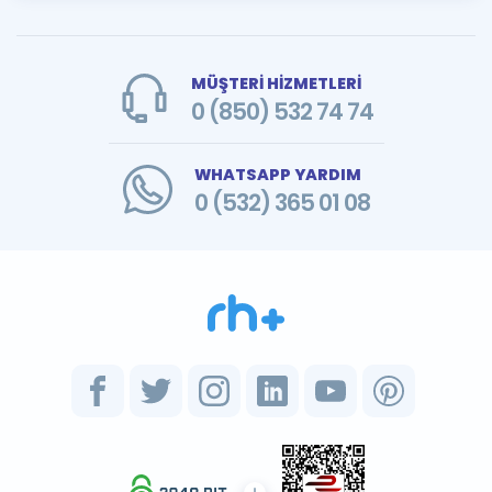
MÜŞTERİ HİZMETLERİ
0 (850) 532 74 74
WHATSAPP YARDIM
0 (532) 365 01 08