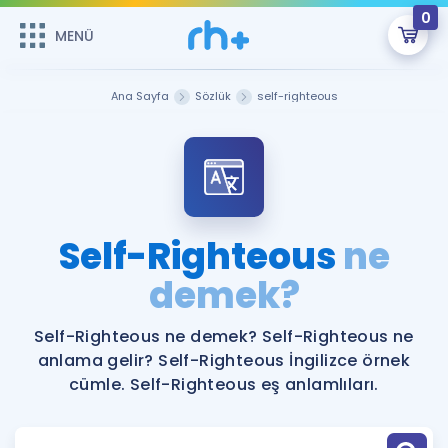
0
MENÜ
MENÜ
Üye Girişi
Ana Sayfa
Sözlük
self-righteous
Online Dersler
Sepetin Şu An Boş.
Çalışma Paketleri
Remzi Hoca ile seni sınava hazırlayacak onlarca eğitim seni
bekliyor!
Kitaplar ve Kaynaklar
GİRİŞ YAP
Self-Righteous
ne
Katılımcı Görüşleri
demek?
Şifremi Hatırlamıyorum
ÜYE DEĞİLİM
Faydalı Araçlar
Self-Righteous ne demek? Self-Righteous ne
anlama gelir? Self-Righteous İngilizce örnek
Ücretsiz Kaynaklar
Blog
İngilizce Gramer
cümle. Self-Righteous eş anlamlıları.
Hakkımızda
Kariyer
Sözlük
Soru & Cevap
İletişim