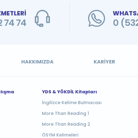
ZMETLERİ
WHATSA
 74 74
0 (53
HAKKIMIZDA
KARIYER
alışma
YDS & YÖKDİL Kitapları
İngilizce Kelime Bulmacası
More Than Reading 1
More Than Reading 2
ÖSYM Kelimeleri