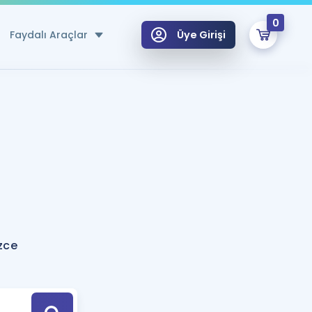
0
Faydalı Araçlar
Üye Girişi
klar
n Ücretsiz Kaynaklar
 için Özel Sözlük
Sepetin Şu An Boş.
ma
uan Hesaplama Aracı
i Hoca ile seni sınava hazırlayacak onlarca eğitim seni bekliyor!
Şifremi Hatırlamıyorum
GİRİŞ YAP
izce
azırlananlar için Öneriler
kvimi
ÜYE DEĞİLİM
arı Tek Takvimde