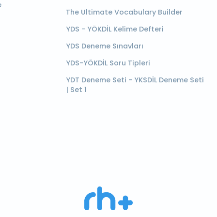
e
The Ultimate Vocabulary Builder
YDS - YÖKDİL Kelime Defteri
YDS Deneme Sınavları
YDS-YÖKDİL Soru Tipleri
YDT Deneme Seti - YKSDİL Deneme Seti
| Set 1