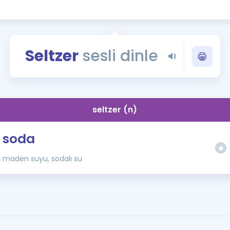
Kampanyalar
Eğitim ve Kitaplar
Blog
Seltzer
sesli dinle
YDS - YÖKDİL Tüm S
İngilizce Gram
İngilizce Gramer
seltzer (n)
soda
maden suyu, sodalı su