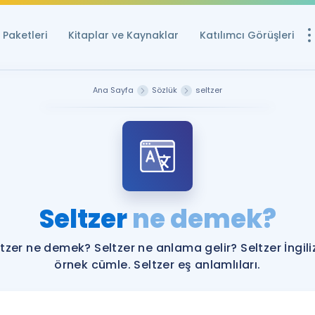
Paketleri
Kitaplar ve Kaynaklar
Katılımcı Görüşleri
Ücretsiz Kayna
Ana Sayfa
Sözlük
seltzer
YDS ve YÖKDİL içi
Sözlük
İngilizce Sınavları
Puan Hesapla
Seltzer
ne demek?
YDS ve YÖKDİL P
Remz
Rehberlik Aracı
tzer ne demek? Seltzer ne anlama gelir? Seltzer İngil
YDS ve YÖKDİL'e H
örnek cümle. Seltzer eş anlamlıları.
ÖSYM Sınav Ta
Tüm ÖSYM Sınavl