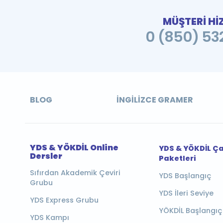
MÜŞTERİ Hİ
0 (850) 532
BLOG
İNGILIZCE GRAMER
YDS & YÖKDİL Online
YDS & YÖKDİL Ç
Dersler
Paketleri
Sıfırdan Akademik Çeviri
YDS Başlangıç
Grubu
YDS İleri Seviye
YDS Express Grubu
YÖKDİL Başlangıç
YDS Kampı