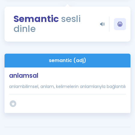
Puan Hesaplama
Semantic
sesli
Rehberlik Aracı
dinle
ÖSYM Sınav Takvimi
Kampanyalar
Blog
semantic (adj)
İngilizce Gramer
anlamsal
anlambilimsel, anlam, kelimelerin anlamlarıyla bağlantılı