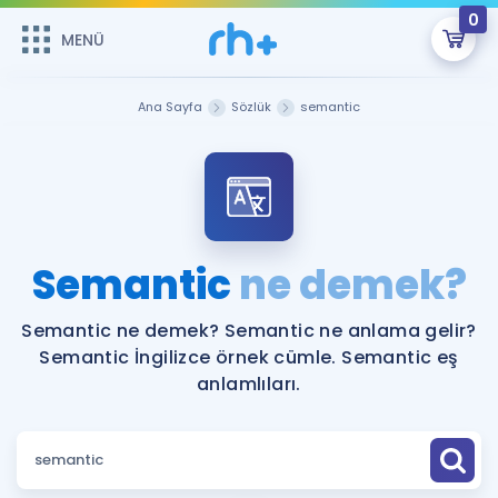
0
MENÜ
MENÜ
Üye Girişi
Ana Sayfa
Sözlük
semantic
Online Dersler
Sepetin Şu An Boş.
Çalışma Paketleri
Remzi Hoca ile seni sınava hazırlayacak onlarca eğitim seni
bekliyor!
Kitaplar ve Kaynaklar
GİRİŞ YAP
Semantic
ne demek?
Katılımcı Görüşleri
Şifremi Hatırlamıyorum
Semantic ne demek? Semantic ne anlama gelir?
Semantic İngilizce örnek cümle. Semantic eş
ÜYE DEĞİLİM
Faydalı Araçlar
anlamlıları.
Ücretsiz Kaynaklar
Blog
İngilizce Gramer
Hakkımızda
Kariyer
Sözlük
Soru & Cevap
İletişim