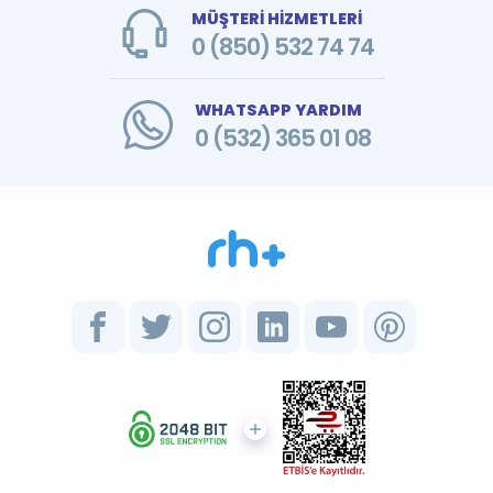
MÜŞTERİ HİZMETLERİ
0 (850) 532 74 74
WHATSAPP YARDIM
0 (532) 365 01 08