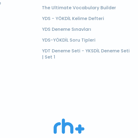
e
The Ultimate Vocabulary Builder
YDS - YÖKDİL Kelime Defteri
YDS Deneme Sınavları
YDS-YÖKDİL Soru Tipleri
YDT Deneme Seti - YKSDİL Deneme Seti
| Set 1