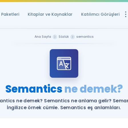
Paketleri
Kitaplar ve Kaynaklar
Katılımcı Görüşleri
Ücretsiz Kayna
Ana Sayfa
Sözlük
semantics
YDS ve YÖKDİL içi
Sözlük
İngilizce Sınavları
Puan Hesapla
Semantics
ne demek?
YDS ve YÖKDİL P
Remz
Rehberlik Aracı
ntics ne demek? Semantics ne anlama gelir? Sema
YDS ve YÖKDİL'e H
İngilizce örnek cümle. Semantics eş anlamlıları.
ÖSYM Sınav Ta
Tüm ÖSYM Sınavl