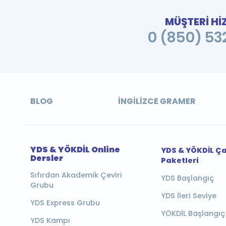
MÜŞTERİ Hİ
0 (850) 532
BLOG
İNGILIZCE GRAMER
YDS & YÖKDİL Online
YDS & YÖKDİL Ç
Dersler
Paketleri
Sıfırdan Akademik Çeviri
YDS Başlangıç
Grubu
YDS İleri Seviye
YDS Express Grubu
YÖKDİL Başlangıç
YDS Kampı