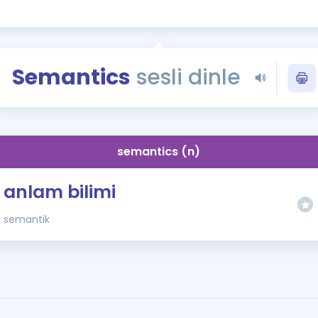
Kampanyalar
Eğitim ve Kitaplar
Blog
Semantics
sesli dinle
YDS - YÖKDİL Tüm S
İngilizce Gram
İngilizce Gramer
semantics (n)
anlam bilimi
semantik