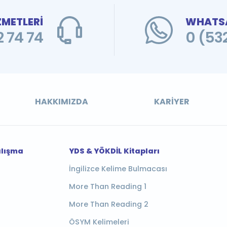
ZMETLERİ
WHATSA
 74 74
0 (53
HAKKIMIZDA
KARIYER
alışma
YDS & YÖKDİL Kitapları
İngilizce Kelime Bulmacası
More Than Reading 1
More Than Reading 2
ÖSYM Kelimeleri