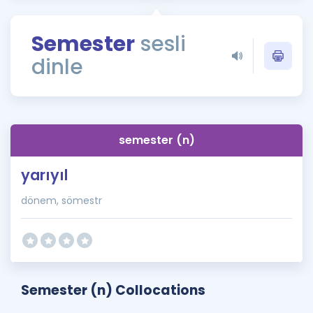
Puan Hesaplama
Semester
sesli
Rehberlik Aracı
dinle
ÖSYM Sınav Takvimi
Kampanyalar
Blog
semester (n)
İngilizce Gramer
yarıyıl
dönem, sömestr
Semester (n) Collocations