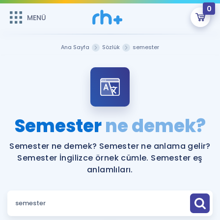
0
MENÜ
MENÜ
Üye Girişi
Ana Sayfa
Sözlük
semester
Online Dersler
Sepetin Şu An Boş.
Çalışma Paketleri
Remzi Hoca ile seni sınava hazırlayacak onlarca eğitim seni
bekliyor!
Kitaplar ve Kaynaklar
GİRİŞ YAP
Semester
ne demek?
Katılımcı Görüşleri
Şifremi Hatırlamıyorum
Semester ne demek? Semester ne anlama gelir?
Semester İngilizce örnek cümle. Semester eş
ÜYE DEĞİLİM
Faydalı Araçlar
anlamlıları.
Ücretsiz Kaynaklar
Blog
İngilizce Gramer
Hakkımızda
Kariyer
Sözlük
Soru & Cevap
İletişim