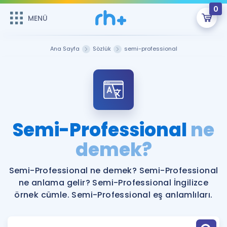
0
MENÜ
MENÜ
Üye Girişi
Ana Sayfa
Sözlük
semi-professional
Online Dersler
Sepetin Şu An Boş.
Çalışma Paketleri
Remzi Hoca ile seni sınava hazırlayacak onlarca eğitim seni
bekliyor!
Kitaplar ve Kaynaklar
GİRİŞ YAP
Semi-Professional
ne
Katılımcı Görüşleri
demek?
Şifremi Hatırlamıyorum
ÜYE DEĞİLİM
Faydalı Araçlar
Semi-Professional ne demek? Semi-Professional
ne anlama gelir? Semi-Professional İngilizce
Ücretsiz Kaynaklar
Blog
İngilizce Gramer
örnek cümle. Semi-Professional eş anlamlıları.
Hakkımızda
Kariyer
Sözlük
Soru & Cevap
İletişim