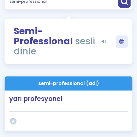
Puan Hesaplama
Rehberlik Aracı
Semi-
ÖSYM Sınav Takvimi
Professional
sesli
Kampanyalar
dinle
Blog
İngilizce Gramer
semi-professional (adj)
yarı profesyonel